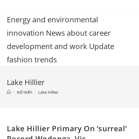
Skip
to
Energy and environmental
content
innovation News about career
development and work Update
fashion trends
Lake Hillier
>
หน้าหลัก
>
Lake Hillier
Lake Hillier Primary On ‘surreal’
Record Wodonga, Vic