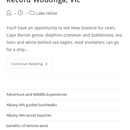
Post
Post
Post
Lake Hillier
author:
published:
category:
You’ll have an opportunity to see New Zealand fur seals,
Cape Barren geese, dolphins (common and bottlenose), sea
lions and white-bellied sea eagles. Avid snorkelers can go
for a ship…
Lake
Continue Reading
Hillier
Primary
On
‘surreal’
Record
Wodonga,
Vic
Adventure and Wildlife Experiences
Albany WA guided bushwalks
Albany WA secret beaches
benefits of remote work