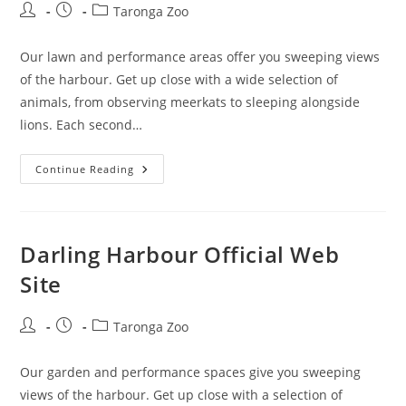
Post
Post
Post
Taronga Zoo
author:
published:
category:
Our lawn and performance areas offer you sweeping views
of the harbour. Get up close with a wide selection of
animals, from observing meerkats to sleeping alongside
lions. Each second…
New
Continue Reading
Sydney
Zoo
Darling Harbour Official Web
Site
Post
Post
Post
Taronga Zoo
author:
published:
category:
Our garden and performance spaces give you sweeping
views of the harbour. Get up close with a selection of