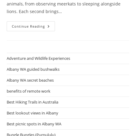
animals, from observing meerkats to sleeping alongside
lions. Each second brings…
Darling
Continue Reading
Harbour
Official
Web
Site
Adventure and Wildlife Experiences
Albany WA guided bushwalks
Albany WA secret beaches
benefits of remote work
Best Hiking Trails in Australia
Best lookout views in Albany
Best picnic spots in Albany WA
Bungle Bungles (Purnululu)