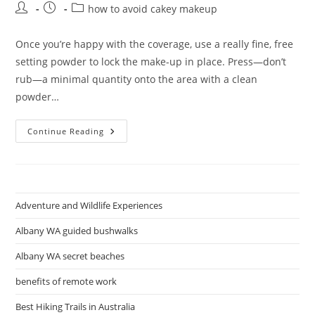
Post
Post
Post
how to avoid cakey makeup
author:
published:
category:
Once you’re happy with the coverage, use a really fine, free
setting powder to lock the make-up in place. Press—don’t
rub—a minimal quantity onto the area with a clean
powder…
Why
Continue Reading
Basis
Separates
Adventure and Wildlife Experiences
Albany WA guided bushwalks
Albany WA secret beaches
benefits of remote work
Best Hiking Trails in Australia