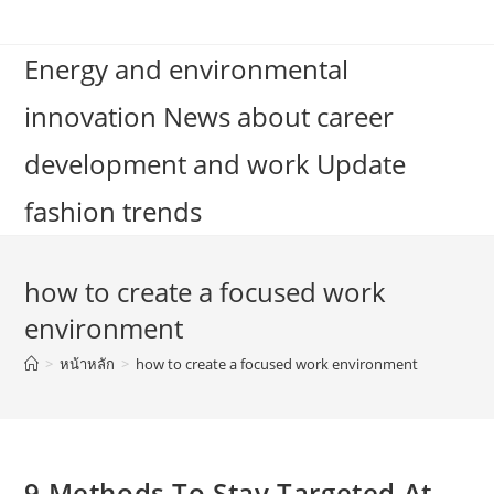
Skip
to
Energy and environmental
content
innovation News about career
development and work Update
fashion trends
how to create a focused work
environment
>
หน้าหลัก
>
how to create a focused work environment
9 Methods To Stay Targeted At