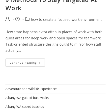
Work
Post
Post
Post
how to create a focused work environment
author:
published:
category:
Flow state happens extra often in places of work with both
quiet areas for deep work and open spaces for teamwork.
Task-oriented structure designs ought to mirror how staff
actually…
9
Continue Reading
Methods
To
Stay
Targeted
At
Work
Adventure and Wildlife Experiences
Albany WA guided bushwalks
Albany WA secret beaches