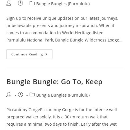
Post
Post
Post
Bungle Bungles (Purnululu)
author:
published:
category:
Sign up to receive unique updates on our latest journeys,
unbelievable presents and journey inspiration. When it
comes to accommodation in World Heritage-listed
Purnululu National Park, Bungle Bungle Wilderness Lodge…
Bungle
Continue Reading
Bungle:
Visit,
Stay
Bungle Bungle: Go To, Keep
Post
Post
Post
Bungle Bungles (Purnululu)
author:
published:
category:
Piccaninny GorgePiccaninny Gorge is for the intense well
prepared walker solely. It is a 30km return walk that
requires a minimal two days to finish. Early after the wet