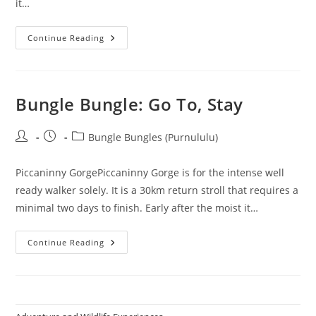
it…
Bungle
Continue Reading
Bungle:
Go
To,
Keep
Bungle Bungle: Go To, Stay
Post
Post
Post
Bungle Bungles (Purnululu)
author:
published:
category:
Piccaninny GorgePiccaninny Gorge is for the intense well
ready walker solely. It is a 30km return stroll that requires a
minimal two days to finish. Early after the moist it…
Bungle
Continue Reading
Bungle:
Go
To,
Stay