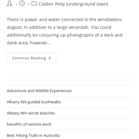
Post
Post
Post
Coober Pedy (underground town)
author:
published:
category:
There is power and water connected to the windowless
dugout, in addition to a large verandah. You could
additionally be conjuring up photographs of a dark and
dank area, however…
Go
Continue Reading
To
Coober
Pedy
Lodging
Adventure and Wildlife Experiences
Albany WA guided bushwalks
Albany WA secret beaches
benefits of remote work
Best Hiking Trails in Australia