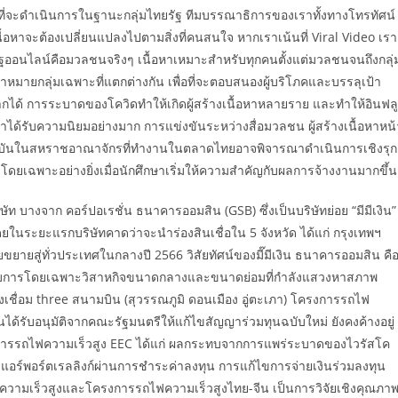
ี่จะดำเนินการในฐานะกลุ่มไทยรัฐ ทีมบรรณาธิการของเราทั้งทางโทรทัศน์
หาจะต้องเปลี่ยนแปลงไปตามสิ่งที่คนสนใจ หากเราเน้นที่ Viral Video เรา
รัฐออนไลน์คือมวลชนจริงๆ เนื้อหาเหมาะสำหรับทุกคนตั้งแต่มวลชนจนถึงกลุ่
าหมายกลุ่มเฉพาะที่แตกต่างกัน เพื่อที่จะตอบสนองผู้บริโภคและบรรลุเป้า
ได้ การระบาดของโควิดทำให้เกิดผู้สร้างเนื้อหาหลายราย และทำให้อินฟลู
วว่าได้รับความนิยมอย่างมาก การแข่งขันระหว่างสื่อมวลชน ผู้สร้างเนื้อหาหน้
ิ่ง สถาบันในสหราชอาณาจักรที่ทำงานในตลาดไทยอาจพิจารณาดำเนินการเชิงรุก
 โดยเฉพาะอย่างยิ่งเมื่อนักศึกษาเริ่มให้ความสำคัญกับผลการจ้างงานมากขึ้น
ัท บางจาก คอร์ปอเรชั่น ธนาคารออมสิน (GSB) ซึ่งเป็นบริษัทย่อย “มีมีเงิน”
น โดยในระยะแรกบริษัทคาดว่าจะนำร่องสินเชื่อใน 5 จังหวัด ได้แก่ กรุงเทพฯ
ายสู่ทั่วประเทศในกลางปี ​​2566 วิสัยทัศน์ของมี๊มีเงิน ธนาคารออมสิน คื
ะกอบการโดยเฉพาะวิสาหกิจขนาดกลางและขนาดย่อมที่กำลังแสวงหาสภาพ
ชื่อม three สนามบิน (สุวรรณภูมิ ดอนเมือง อู่ตะเภา) โครงการรถไฟ
ันได้รับอนุมัติจากคณะรัฐมนตรีให้แก้ไขสัญญาร่วมทุนฉบับใหม่ ยังคงค้างอยู่
ครงการรถไฟความเร็วสูง EEC ได้แก่ ผลกระทบจากการแพร่ระบาดของไวรัสโค
แอร์พอร์ตเรลลิงก์ผ่านการชำระค่าลงทุน การแก้ไขการจ่ายเงินร่วมลงทุน
ความเร็วสูงและโครงการรถไฟความเร็วสูงไทย-จีน เป็นการวิจัยเชิงคุณภา