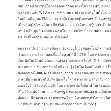
ผสม ภาคบริการทั่วโลกตลอดจนภาคบริการในหลายประเทศยังคงได
ชะลอตัว และ WTO และ IMF คาดการณ์ว่าการเติบโตทั่วโลกจะอ่อ
ในเดือนมีนาคม PMI ภาคการผลิตยังคงอยู่ในเขตหดตัวในสหรัฐอเม
เดือนในยูโรโซน ในเอเชีย PMI ภาคการผลิตของญี่ปุ่นหดตัวเป็น
เติบโตเป็นศูนย์ ตลาดแรงงานในประเทศไทยมีการเปลี่ยนแปลงท
ประเทศไทยกำลังมองหาเพื่อเติมเต็ม
กล่าวว่า “อัตราเงินเฟ้อพื้นฐานยังคงอยู่ในระดับสูงโดยมีความเส
ว่าธปท.จะคงอัตราดอกเบี้ยนโยบายไว้ที่ 1.75% ในการประชุม ก
เงินเฟ้อในเดือนมีนาคมอ่อนตัวลง โดยอัตราเงินเฟ้อทั่วไปกลับเข
การลดลง 1.7% YoY ของดัชนีราคาผู้ผลิตในเดือนมีนาคม บ่งชี้ว
ส่งออกของไทยยังคงอ่อนแอตามการชะลอตัวของประเทศเศรษฐกิจ
ค่าเฉลี่ยระยะยาวที่ 3.7% อย่างไรก็ตาม หาก กนง. เกี่ยวกับการ
ดอกเบี้ยอีก 25bp เป็น 2% ในการประชุมครั้งถัดไป ในเดือนกุมภ
เป็น 22.4 พันล้านดอลลาร์สหรัฐ การส่งออกไปยังตลาดหลักทั้
อ่อนแอ เนื่องจาก WTO คาดการณ์ว่าปริมาณการค้าโลกจะเพิ่มขึ
12 ปีที่ผ่านมาที่ 2.6% (นับตั้งแต่วิกฤตการเงินปี 2551) .