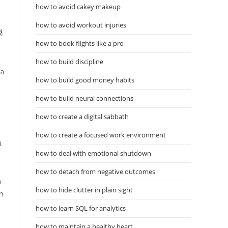
how to avoid cakey makeup
how to avoid workout injuries
่
how to book flights like a pro
how to build discipline
่อ
how to build good money habits
how to build neural connections
how to create a digital sabbath
how to create a focused work environment
บ
how to deal with emotional shutdown
how to detach from negative outcomes
ด
how to hide clutter in plain sight
ภา
how to learn SQL for analytics
how to maintain a healthy heart