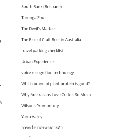
South Bank (Brisbane)
Taronga Zoo
The Devil's Marbles
The Rise of Craft Beer in Australia
ล
travel packing checklist
Urban Experiences
voice recognition technology
Which brand of plant protein is good?
F
Why Australians Love Cricket So Much
3%
Wilsons Promontory
Yarra Valley
การคว่ำบาตรทางการค้า