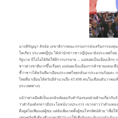
นางหิรัญญา สัจนัย เลขาธิการคณะกรรมการส่งเสริมการลงทุน (บี
โตเกียว ประเทศญี่ปุ่น ได้นำนักข่าวชาวญี่ปุ่นมายังประเทศไทย 
รัฐบาล บีโอไอได้จัดให้มีการบรรยาย … แม่สอดเป็นเมืองเล็กๆ
ชาวต่างชาติมากขึ้นเรื่อยๆ แม่สอดเป็นเมืองการค้าชายแดนเชื่อ
ชี้ว่าชาวไต้หวันที่มาเยือนประเทศไทยกลับมาประมาณร้อยละ 
ไทยที่มาเยือนไต้หวันมีจำนวนถึง 47,498 คนในเดือนธันวาคมเพี
ประเทศต่างๆ
แม้ว่าศาลมีมติเป็นเอกฉันท์ยอมรับคำร้องของฝ่ายค้านเกี่ยวกับจ
ว่าคำร้องดังกล่าวมีประโยชน์บางประการ เขากล่าวว่าตำแหน่ง
ดึงดูดไม่เพียงแต่ผู้ชม แต่ยังเพิ่มเรตติ้งผู้ชมโทรทัศน์ด้วย 
เศรษฐกิจสีเขียวชีวภาพ (BCG) มาใช้เพื่อรับประกันการดำเนินงา