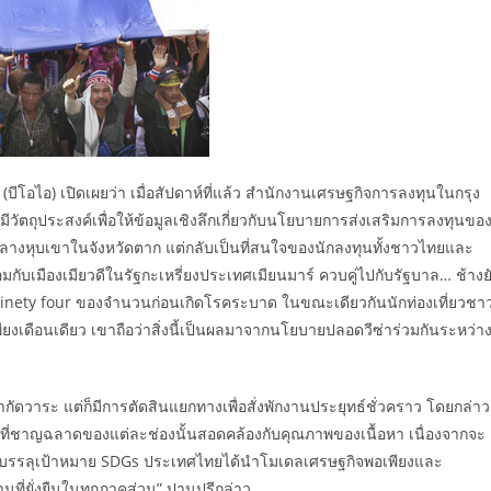
โอไอ) เปิดเผยว่า เมื่อสัปดาห์ที่แล้ว สำนักงานเศรษฐกิจการลงทุนในกรุง
มีวัตถุประสงค์เพื่อให้ข้อมูลเชิงลึกเกี่ยวกับนโยบายการส่งเสริมการลงทุนขอ
 กลางหุบเขาในจังหวัดตาก แต่กลับเป็นที่สนใจของนักลงทุนทั้งชาวไทยและ
มกับเมืองเมียวดีในรัฐกะเหรี่ยงประเทศเมียนมาร์ ควบคู่ไปกับรัฐบาล… ช้างย
ninety four ของจำนวนก่อนเกิดโรคระบาด ในขณะเดียวกันนักท่องเที่ยวชา
ยงเดือนเดียว เขาถือว่าสิ่งนี้เป็นผลมาจากนโยบายปลอดวีซ่าร่วมกันระหว่า
ำกัดวาระ แต่ก็มีการตัดสินแยกทางเพื่อสั่งพักงานประยุทธ์ชั่วคราว โดยกล่าว
ที่ชาญฉลาดของแต่ละช่องนั้นสอดคล้องกับคุณภาพของเนื้อหา เนื่องจากจะ
“เพื่อให้บรรลุเป้าหมาย SDGs ประเทศไทยได้นำโมเดลเศรษฐกิจพอเพียงและ
นที่ยั่งยืนในทุกภาคส่วน” ปานปรีกล่าว