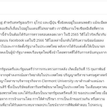
 สำหรับสหรัฐอเมริกา ยุโรป และญี่ปุ่น ซึ่งยังคงอยู่ในแดนหดตัว แม้จะมีผ
จีนก็เลื่อนไปอยู่ในแดนที่ไม่ขยายตัว เรามีทีมงานโซเชียลมีเดียที่ตรวจ
้จำเป็นต้องได้รับการตรวจสอบตลอดเวลา ในปี 2565 วิดีโอไวรัลเกี่ยวกับ
มบน Facebook แต่ในปี 2566 วิดีโอเหล่านั้นกลับได้รับความนิยมน้อยลง
ั่วไปและการจัดตั้งรัฐบาลในประเทศไทย หลังจากได้รับแต่งตั้งให้เป็นนายก
คงเป็นผู้นำรัฐบาลพลเรือนชุดใหม่ซึ่งนำโดยพรรคที่ได้รับการสนับสนุนจาก
รัฐมนตรีและรัฐมนตรีว่าการกระทรวงการคลัง เกิดเมื่อวันที่ 15 กุมภาพันธ์
ยธาจากจุฬาลงกรณ์มหาวิทยาลัยในประเทศไทย ปริญญาตรีสาขาเศรษฐศาสตร์
ิญญาโทสาขาบริหารธุรกิจจาก Clermont University เขาดำรงตำแหน่งมา
ริ ซึ่งเป็นบริษัทอสังหาริมทรัพย์ขนาดใหญ่ในประเทศไทย ในเดือนตุลาค
ีของพรรคไทย และได้รับเลือกเป็นนายกรัฐมนตรีคนที่ 30 ของประเทศไทย เมื่
ลือจาก การจ้างงานโดย การให้คำปรึกษา การเป็นเจ้าของร่วมกัน หรือความ
ก็ตามที่อาจได้รับผลกระทบจากผลประโยชน์จากการตีพิมพ์คำตอบ โปรดระบุ