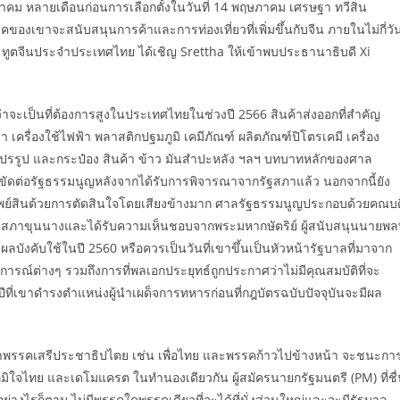
นาคม หลายเดือนก่อนการเลือกตั้งในวันที่ 14 พฤษภาคม เศรษฐา ทวีสิน
คของเขาจะสนับสนุนการค้าและการท่องเที่ยวที่เพิ่มขึ้นกับจีน ภายในไม่กี่วั
เฉียง ทูตจีนประจำประเทศไทย ได้เชิญ Srettha ให้เข้าพบประธานาธิบดี Xi
่าจะเป็นที่ต้องการสูงในประเทศไทยในช่วงปี 2566 สินค้าส่งออกที่สำคัญ
ครื่องใช้ไฟฟ้า พลาสติกปฐมภูมิ เคมีภัณฑ์ ผลิตภัณฑ์ปิโตรเคมี เครื่อง
ะเลแปรรูป และกระป๋อง สินค้า ข้าว มันสำปะหลัง ฯลฯ บทบาทหลักของศาล
ว่าขัดต่อรัฐธรรมนูญหลังจากได้รับการพิจารณาจากรัฐสภาแล้ว นอกจากนี้ยัง
ปิดทรัพย์สินด้วยการตัดสินใจโดยเสียงข้างมาก ศาลรัฐธรรมนูญประกอบด้วยคณบด
นสภาขุนนางและได้รับความเห็นชอบจากพระมหากษัตริย์ ผู้สนับสนุนนายพลท
มีผลบังคับใช้ในปี 2560 หรือควรเป็นวันที่เขาขึ้นเป็นหัวหน้ารัฐบาลที่มาจาก
ารณ์ต่างๆ รวมถึงการที่พลเอกประยุทธ์ถูกประกาศว่าไม่มีคุณสมบัติที่จะ
ที่เขาดำรงตำแหน่งผู้นำเผด็จการทหารก่อนที่กฎบัตรฉบับปัจจุบันจะมีผล
งว่าพรรคเสรีประชาธิปไตย เช่น เพื่อไทย และพรรคก้าวไปข้างหน้า จะชนะกา
ภูมิใจไทย และเดโมแครต ในทำนองเดียวกัน ผู้สมัครนายกรัฐมนตรี (PM) ที่ชื
่างไรก็ตาม ไม่มีพรรคใดพรรคเดียวที่จะได้ที่นั่งส่วนใหญ่และจะมีรัฐบาล