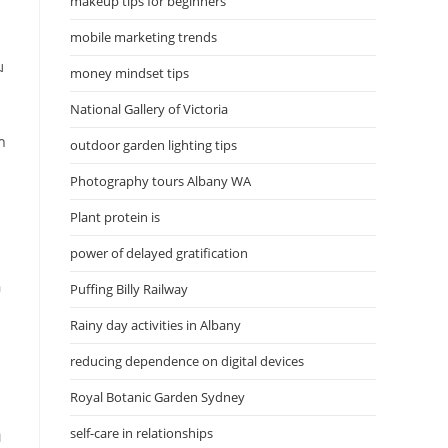
makeup tips for beginners
mobile marketing trends
ม
money mindset tips
National Gallery of Victoria
า
outdoor garden lighting tips
Photography tours Albany WA
Plant protein is
power of delayed gratification
อ
Puffing Billy Railway
Rainy day activities in Albany
reducing dependence on digital devices
Royal Botanic Garden Sydney
self-care in relationships
พ