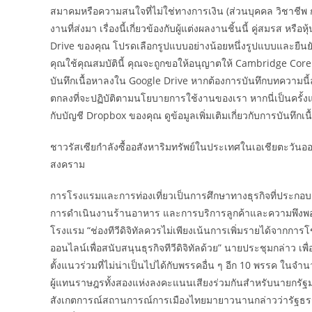
สมาคมหรือความสนใจที่ไม่ใช่ทางการเงิน (ส่วนบุคคล วิชาชีพ การเ
งานที่ส่งมา เรื่องนี้เกี่ยวข้องกับผู้แต่งผลงานชิ้นนี้ คู่สมร
Drive ของคุณ โปรดเลือกรูปแบบอย่างน้อยหนึ่งรูปแบบและยืนยั
คุณใช้คุณสมบัตินี้ คุณจะถูกขอให้อนุญาตให้ Cambridge Core เช
บันทึกเนื้อหาลงใน Google Drive หากต้องการบันทึกบทความนี
ตกลงที่จะปฏิบัติตามนโยบายการใช้งานของเรา หากนี่เป็นครั้งแ
กับบัญชี Dropbox ของคุณ ดูข้อมูลเพิ่มเติมเกี่ยวกับการบันทึก
ชาวรัสเซียกำลังซื้ออสังหาริมทรัพย์ในประเทศในเอเชียตะวัน
สงคราม
การโรงแรมและการท่องเที่ยวเป็นการศึกษาทางธุรกิจที่ประกอบ
การดำเนินงานร้านอาหาร และการบริการลูกค้าและความพึงพอใจ น
โรงแรม “ช่องทีวีดิจิทัลควรไม่เพียงเน้นการเพิ่มรายได้จากการ
ออนไลน์เพื่อสนับสนุนธุรกิจทีวีดิจิทัลด้วย” นายประชุมกล่าว เพื
ตั้งแนวร่วมที่ไม่น่าเป็นไปได้กับพรรคอื่น ๆ อีก 10 พรรค ใน
ผู้แทนราษฎรทั้งสองแห่งลงคะแนนเสียงร่วมกันสำหรับนายกรัฐม
สังเกตการณ์สถานการณ์การเมืองไทยมายาวนานกล่าวว่ารัฐธรร