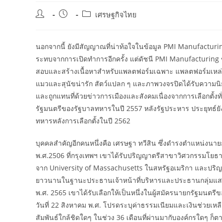
Post
Post
Post
เศรษฐกิจไทย
author:
published:
category:
นอกจากนี้ ยังมีสัญญาณที่น่าท้อใจในข้อมูล PMI Manufacturing
ระทบจากการเปิดทำการอีกครั้ง แต่ดัชนี PMI Manufacturing ของ
สอบและสร้างเนื้อหาสำหรับแพลตฟอร์มเฉพาะ แพลตฟอร์มเหล่านี
แมวและสุนัขน่ารัก สัตว์แปลก ๆ และภาพวงจรปิดได้รับความนิย
และถูกแทนที่ด้วยข่าวการเมืองและสังคมเนื่องจากการเลือกตั้งท
รัฐมนตรีของรัฐบาลทหารในปี 2557 หลังรัฐประหาร ประยุทธ์ยัง
ทหารหลังการเลือกตั้งในปี 2562
บุคคลสำคัญอีกคนหนึ่งคือ เศรษฐา ทวีสิน ซึ่งดำรงตำแหน่งนายก
พ.ศ.2506 ที่กรุงเทพฯ เขาได้รับปริญญาตรีสาขาวิศวกรรมโ
จาก University of Massachusetts ในสหรัฐอเมริกา และปร
ยาวนานในฐานะประธานเจ้าหน้าที่บริหารและประธานกลุ่มแสนสิ
พ.ศ. 2565 เขาได้รับเลือกให้เป็นหนึ่งในผู้สมัครนายกรัฐมนตร
วันที่ 22 สิงหาคม พ.ศ. โปรดระบุค่าธรรมเนียมและเงินช่วยเห
สัมพันธ์ใกล้ชิดใดๆ ในช่วง 36 เดือนที่ผ่านมากับองค์กรใดๆ 