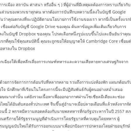
มือง สถาบัน ศาสนา หรืออื่น ๆ ) ที่ผู้อ่านที่มีเหตุผลต้องการทราบเกี่ยวกับ
ส หรือหุ้นส่วนของพวกเขาทุกคน หากต้องการบันทึกบทความนี้ลงในบัญชี Google
นว่าคุณตกลงที่จะปฏิบัติตามนโยบายการใช้งานของเรา หากนี่เป็นครั้งแรกที
ื่อมต่อกับบัญชี Google Drive ของคุณ ค้นหาข้อมูลเพิ่มเติมเกี่ยวกับการ
้ลงในบัญชี Dropbox ของคุณ โปรดเลือกหนึ่งรูปแบบขึ้นไปและยืนยันว่าคุณ
รกที่คุณใช้คุณสมบัตินี้ คุณจะถูกขอให้อนุญาตให้ Cambridge Core เชื่อมต
เนื้อหาลงใน Dropbox
ออกเฉียงใต้เพื่อหลีกเลี่ยงการเกณฑ์ทหารและความเสียหายทางเศรษฐกิจจาก
ด้วยการจัดการการต้อนรับที่หลากหลาย รวมถึงการแบ่งห้องพัก แผนกต้อนรั
ักศึกษาที่เรียนในโครงการนี้จะมีปฏิสัมพันธ์กับผู้คนอย่างสม่ำเสมอ
โฆษณาเท่านั้น แต่ยังรวมเนื้อหาเพื่อออกอากาศผ่านโซเชียลมีเดียและช่อง
่อไทยได้อันดับสองทั่วประเทศ จีนขึ้นสู่อำนาจเมื่อปลายเดือนที่แล้วหลังจากจั
จำนวนนี้ 2 พรรคมีความสอดคล้องกับนายพลทหารที่ก่อรัฐประหารในปี 2557 ส
นตรีภายใต้รัฐธรรมนูญที่ดำเนินการโดยรัฐบาลที่ควบคุมโดยทหาร ผู้
มนูญฉบับใหม่ได้รับการออกแบบมาเพื่อปกป้องการปกครองโดยฝ่ายอนุรักษ์