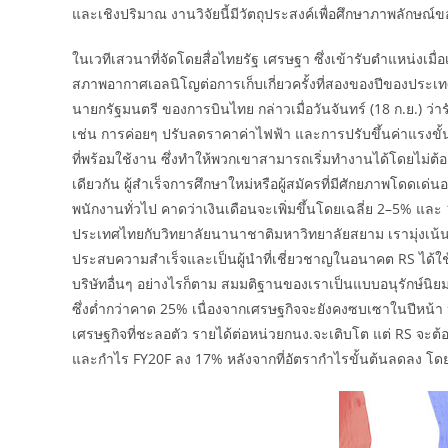
และเชิงปริมาณ งานวิจัยนี้มีวัตถุประสงค์เพื่อศึกษาภาพลักษณ์ข
ในเวทีเสวนาที่จัดโดยสื่อไทยรัฐ เศรษฐา ซึ่งเข้ารับตำแหน่งเมื
สภาพอากาศเอลนิโญต่อการเก็บเกี่ยวครั้งที่สองของปีของประ
นายกรัฐมนตรี ของการบินไทย กล่าวเมื่อวันจันทร์ (18 ก.ย.) ว่า
เช่น การค่อยๆ ปรับลดราคาค่าไฟฟ้า และการปรับขึ้นค่าแรงขั้น
ที่พร้อมใช้งาน ซึ่งทำให้พวกเขาสามารถเริ่มทำงานได้โดยไม่ต
เดียวกัน ผู้สำเร็จการศึกษาใหม่หรือผู้สมัครที่มีศักยภาพโดดเ
พนักงานทั่วไป คาดว่าเงินเดือนจะเพิ่มขึ้นโดยเฉลี่ย 2–5% และ 
ประเทศไทยกับวิทยาลัยนานาชาติมหาวิทยาลัยสยาม เรามุ่งเน้นที
ประสบความสำเร็จและเป็นผู้นำที่เชี่ยวชาญในอนาคต RS ได้ใช
บริษัทอื่นๆ อย่างไรก็ตาม สมมติฐานของเราเป็นแบบอนุรักษ์น
ซึ่งต่ำกว่าคาด 25% เนื่องจากเศรษฐกิจจะยังคงซบเซาในปีหน้า
เศรษฐกิจที่ชะลอตัว รายได้ต่อหน่วยกนง.จะเติบโต แต่ RS จ
และกำไร FY20F ลง 17% หลังจากที่อัตรากำไรขั้นต้นลดลง โ