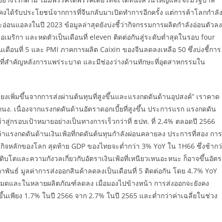
้รับประโยชน์จากการที่จีนกลับมาเปิดทำการอีกครั้ง แต่การค้าโลกกำลั
นแอลงในปี 2023 ข้อมูลล่าสุดยังบ่งชี้ว่ากิจกรรมการผลิตกำลังอ่อนตัวลง
ริกา และหดตัวเป็นเดือนที่ eleven ติดต่อกันสู่ระดับต่ำสุดในรอบ four
เดือนที่ 5 และ PMI ภาคการผลิต Caixin ของจีนลดลงเหลือ 50 ซึ่งบ่งชี้การ
ี่สำคัญหลังการแพร่ระบาด และมีช่องว่างด้านทักษะที่อุตสาหกรรมใน
ี่ยงเพิ่มขึ้นจากการส่งผ่านต้นทุนที่สูงขึ้นและแรงกดดันด้านอุปสงค์” เราคาด
นง. เนื่องจากแรงกดดันด้านอัตราดอกเบี้ยที่สูงขึ้น ประการแรก แรงกดดัน
้าสู่กรอบเป้าหมายอย่างเป็นทางการเร็วกว่าที่ ธปท. ที่ 2.4% ตลอดปี 2566
่าแรงกดดันด้านเงินเฟ้อที่กดดันต้นทุนกำลังผ่อนคลายลง ประการที่สอง การ
หลักของโลก สุดท้าย GDP ของไทยจะต่ำกว่า 3% YoY ใน 1H66 ซึ่งช้ากว
เติบโตและความกังวลเกี่ยวกับอัตราเงินเฟ้อที่เหนียวเหนอะหนะ ก็อาจขึ้นอัต
าพันธ์ มูลค่าการส่งออกสินค้าลดลงเป็นเดือนที่ 5 ติดต่อกัน โดย 4.7% YoY
งหมดและในหลายผลิตภัณฑ์ลดลง เมื่อมองไปข้างหน้า การส่งออกจะยังคง
้นเพียง 1.7% ในปี 2566 จาก 2.7% ในปี 2565 และต่ำกว่าค่าเฉลี่ยในช่วง