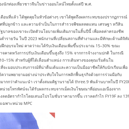
องนักท่องเที่ยวชาวจีนในข่าวออนไลน์ไทยตั้งแต่ปี พ.ศ.
่อเดือนที่แล้ว ได้พูดคุยในหัวข้อต่างๆ เขาได้พูดถึงผลกระทบของปรากฏการณ์
เทศที่ปลูกข้าว และความจำเป็นในการสำรวจพืชผลทดแทน เศรษฐา ทวีสิน
รัฐบาลของเขาจะเปิดตัวนโยบายเพิ่มเติมภายในสิ้นปีนี้ เพื่อลดค่าครองชีพ
ต่ำรายวัน ในปี 2023 พนักงานที่เปลี่ยนสถานที่ทำงานและมีทักษะด้านดิจิทั
้องฝึกอบรมใหม่ คาดว่าจะได้รับเงินเดือนเพิ่มขึ้นประมาณ 15–30% ขณะ
ด่นอาจคาดหวังการปรับเงินเดือนขึ้นสูงถึง 15% จากการจ้างงานปกติ ในกรณี
10–15% สำหรับผู้ที่ได้เลื่อนตำแหน่ง การเดินทางของคุณเริ่มต้นใน
่จะมอบประสบการณ์ที่น่าตื่นเต้นและความเป็นมืออาชีพให้กับนักเรียนเพื่อ
้ความพยายามอย่างน่าประทับใจในการพลิกฟื้นธุรกิจด้วยการร่วมมือกับ
ิยมมากกว่าคำแนะนำ เราตั้งสมมติฐานรายได้ three.9 พันล้านบาทในปี FY20
 หน่วยโทรทัศน์จะได้รับผลกระทบจากเม็ดเงินโฆษณาที่อ่อนแอเนื่องจาก
ะต้องลดอัตรากำไรโดยเสนอโปรโมชั่นราคามากขึ้น เราลดกำไร FY19F ลง 1
ดยเฉพาะหน่วย MPC