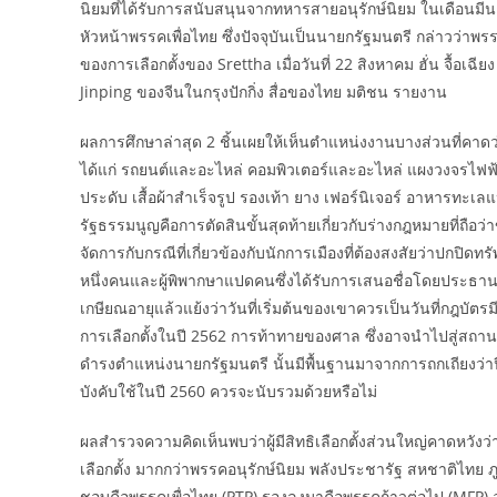
นิยมที่ได้รับการสนับสนุนจากทหารสายอนุรักษ์นิยม ในเดือนมี
หัวหน้าพรรคเพื่อไทย ซึ่งปัจจุบันเป็นนายกรัฐมนตรี กล่าวว่าพรร
ของการเลือกตั้งของ Srettha เมื่อวันที่ 22 สิงหาคม ฮั่น จื้อ
Jinping ของจีนในกรุงปักกิ่ง สื่อของไทย มติชน รายงาน
ผลการศึกษาล่าสุด 2 ชิ้นเผยให้เห็นตำแหน่งงานบางส่วนที่คาดว
ได้แก่ รถยนต์และอะไหล่ คอมพิวเตอร์และอะไหล่ แผงวงจรไฟฟ้า เ
ประดับ เสื้อผ้าสำเร็จรูป รองเท้า ยาง เฟอร์นิเจอร์ อาหารท
รัฐธรรมนูญคือการตัดสินขั้นสุดท้ายเกี่ยวกับร่างกฎหมายที่ถือ
จัดการกับกรณีที่เกี่ยวข้องกับนักการเมืองที่ต้องสงสัยว่าปก
หนึ่งคนและผู้พิพากษาแปดคนซึ่งได้รับการเสนอชื่อโดยประธา
เกษียณอายุแล้วแย้งว่าวันที่เริ่มต้นของเขาควรเป็นวันที่กฎบัตร
การเลือกตั้งในปี 2562 การท้าทายของศาล ซึ่งอาจนำไปสู่สถานก
ดำรงตำแหน่งนายกรัฐมนตรี นั้นมีพื้นฐานมาจากการถกเถียงว่าปี
บังคับใช้ในปี 2560 ควรจะนับรวมด้วยหรือไม่
ผลสำรวจความคิดเห็นพบว่าผู้มีสิทธิเลือกตั้งส่วนใหญ่คาดหวั
เลือกตั้ง มากกว่าพรรคอนุรักษ์นิยม พลังประชารัฐ สหชาติไทย 
ชอบคือพรรคเพื่อไทย (PTP) รองลงมาคือพรรคก้าวต่อไป (MFP) อย