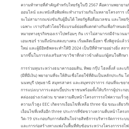
ความท้าทายที่สำคัญสำหรับไทยรัฐในปี 2567 คือความพยายามท
ออนไลน์ และหนังสือพิมพ์จะทำงานร่วมกันในหลายโครงการ เนื้อ
จะไม่สามารถแข่งขันกับผู้อื่นได้ ไทยรัฐคือสื่อมวลชน และไทย
เฉพาะ เราปรับตัวโดยใช้แบรนด์ย่อยที่แตกต่างกันเพื่อกำหนดเป้
หมายทางธุรกิจของเราไปพร้อมๆ กัน เราไม่สามารถมีจำนวนมาก
เอนเซอร์ รวมถึงนักแสดงบางคน เริ่มผลิตเนื้อหา ซึ่งพิสูจน์แล้
ใหม่ และผู้มีอิทธิพลจะทำให้ปี 2024 เป็นปีที่ท้าทายอย่างย
มากขึ้นในการส่งเสริมสาขาวิชาที่กล่าวข้างต้นแก่ผู้สนใจศึกษา
การร่วมทุนระหว่างธนาคารออมสิน, ทิพย กรุ๊ป โฮลดิ้งส์ และบริษ
(มีที่มีเงิน) พยายามที่จะให้สินเชื่อโดยใช้ที่ดินเป็นหลักประกั
นนทบุรี ปทุมธานี สมุทรสาคร และสมุทรปราการ ก่อนที่จะขยายขย
การแบ่งเบาภาระดอกเบี้ยประชาชนพร้อมทั้งให้บริการผู้ปร
คล่องอย่างเร่งด่วน ขาดความคืบหน้าโครงการรถไฟความเร็วสูงเ
ความเร็วสูง EEC เกิดจากเงื่อนไขที่เหลือ three ข้อ ขณะเดียวก
เงื่อนไขที่เหลืออีก three ประการที่ขัดขวางความคืบหน้าโ
วิด-19 ประกอบกับการตัดสินใจจ่ายสิทธิการบริหารจัดการระบบ
และการก่อสร้างทางแพ่งในพื้นที่ทับซ้อนระหว่างโครงการรถไฟ