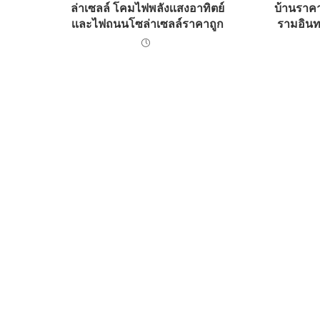
ล่าเซลล์ โคมไฟพลังเเสงอาทิตย์
บ้านราค
เเละไฟถนนโซล่าเซลล์ราคาถูก
รามอินท