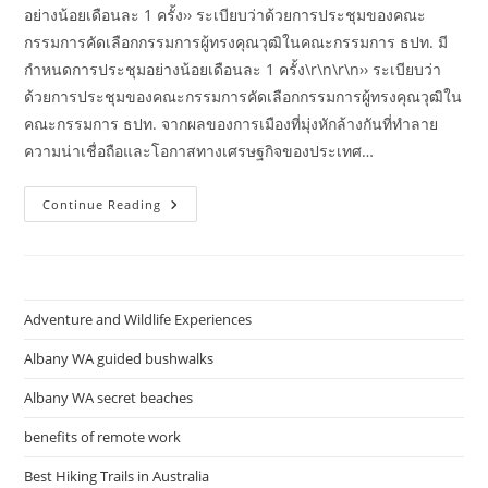
อย่างน้อยเดือนละ 1 ครั้ง​›› ระเบียบว่าด้วยการประชุมของคณะ
กรรมการคัดเลือกกรรมการผู้ทรงคุณวุฒิในคณะกรรมการ ธปท. มี
กำหนดการประชุมอย่างน้อยเดือนละ 1 ครั้ง​\r\n\r\n›› ระเบียบว่า
ด้วยการประชุมของคณะกรรมการคัดเลือกกรรมการผู้ทรงคุณวุฒิใน
คณะกรรมการ ธปท. จากผลของการเมืองที่มุ่งหักล้างกันที่ทําลาย
ความน่าเชื่อถือและโอกาสทางเศรษฐกิจของประเทศ…
ธนาคาร
Continue Reading
แห่ง
ประเทศไทย
ร่วม
กับ
ธนาคาร
กลาง
ใน
Adventure and Wildlife Experiences
ภูมิภาค
และ
ธนาคาร
Albany WA guided bushwalks
เพื่อ
การ
Albany WA secret beaches
ชำระ
หนี้
ระหว่าง
benefits of remote work
ประเทศ
Bis
Best Hiking Trails in Australia
เดิน