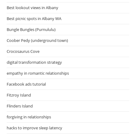
หน้า
โครงการ
Best lookout views in Albany
Nexus
เพื่อ
Best picnic spots in Albany WA
เตรียม
เปิด
ให้
Bungle Bungles (Purnululu)
บริการ
โอน
เงิน
Coober Pedy (underground town)
ราย
ย่อย
Crocosaurus Cove
ระหว่าง
ประเทศ
ใน
digital transformation strategy
รูป
แบบ
empathy in romantic relationships
พหุภาคี
Facebook ads tutorial
Fitzroy Island
Flinders Island
forgiving in relationships
hacks to improve sleep latency