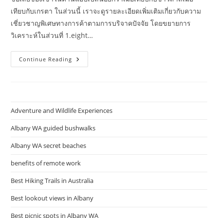
เทียบกับเกรตา ในส่วนนี้ เราจะดูรายละเอียดเพิ่มเติมเกี่ยวกับความ
เชี่ยวชาญพิเศษทางการค้าตามการบริจาคปัจจัย โดยขยายการ
วิเคราะห์ในส่วนที่ 1.eight…
เศรษฐกิจ
Continue Reading
โลก
:
ศูนย์
ศึกษา
การ
พัฒนา
มุม
Adventure and Wildlife Experiences
มอง
พันปี
Albany WA guided bushwalks
Albany WA secret beaches
benefits of remote work
Best Hiking Trails in Australia
Best lookout views in Albany
Best picnic spots in Albany WA