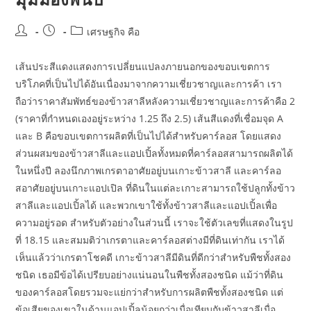
Post
Post
Post
เศรษฐกิจ คือ
author:
published:
category:
เส้นประสีแดงแสดงการเปลี่ยนแปลงภายนอกของขอบเขตการ
บริโภคที่เป็นไปได้อันเนื่องมาจากความเชี่ยวชาญและการค้า เรา
ถือว่าราคาสัมพัทธ์ของข้าวสาลีหลังความเชี่ยวชาญและการค้าคือ 2
(ราคาที่กำหนดเองอยู่ระหว่าง 1.25 ถึง 2.5) เส้นสีแดงที่เชื่อมจุด A
และ B คือขอบเขตการผลิตที่เป็นไปได้สำหรับคาร์ลอส โดยแสดง
ส่วนผสมของข้าวสาลีและแอปเปิ้ลทั้งหมดที่คาร์ลอสสามารถผลิตได้
ในหนึ่งปี ลองนึกภาพเกรตาอาศัยอยู่บนเกาะข้าวสาลี และคาร์ลอ
สอาศัยอยู่บนเกาะแอปเปิล ที่ดินในแต่ละเกาะสามารถใช้ปลูกทั้งข้าว
สาลีและแอปเปิ้ลได้ และพวกเขาใช้ทั้งข้าวสาลีและแอปเปิ้ลเพื่อ
ความอยู่รอด สำหรับตัวอย่างในส่วนนี้ เราจะใช้ตัวเลขที่แสดงในรูป
ที่ 18.15 และสมมติว่าเกรตาและคาร์ลอสต่างมีที่ดินเท่ากัน เราได้
เห็นแล้วว่าเกรตาโชคดี เกาะข้าวสาลีมีดินที่ดีกว่าสำหรับพืชทั้งสอง
ชนิด เธอมีข้อได้เปรียบอย่างแน่นอนในพืชทั้งสองชนิด แม้ว่าที่ดิน
ของคาร์ลอสโดยรวมจะแย่กว่าสำหรับการผลิตพืชทั้งสองชนิด แต่
ข้อเสียของเขาในด้านแอปเปิ้ลน้อยกว่าเมื่อเทียบกับข้าวสาลีเมื่อ