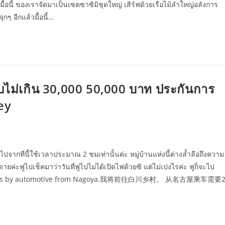
ื้อนี้ ของเราจัดมาเป็นเซตซาซิมิชุดใหญ่ เสิร์ฟด้วยเรือไม้ลำใหญ่อลังการ
กๆ อีกแล้วมื้อนี้…
บไม่เกิน 30,000 50,000 บาท ประกันการ
ey
ปจากที่นี้ใช้เวลาประมาณ 2 ชมเท่านั้นค่ะ หมู่บ้านแห่งนี้ต่างล้ำลือถึงความ
ะฟูไปเช็คมาว่าวันที่ฟูไปไม่ได้เปิดไฟด้วยซิ แต่ไม่เปงไรค่ะ ฟูก็จะไป
takes 2 hours by automotive from Nagoya.我将前往白川乡村。 从名古屋乘车需要