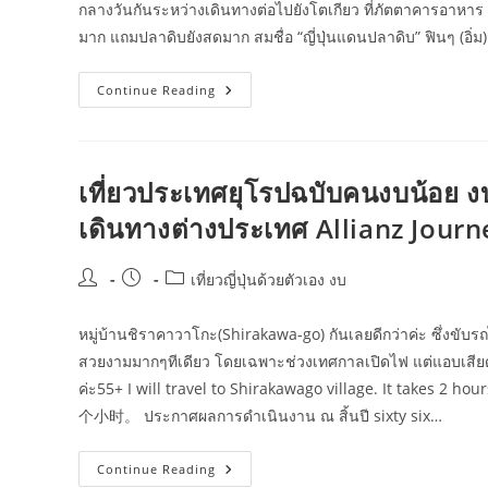
กลางวันกันระหว่างเดินทางต่อไปยังโตเกียว ที่ภัตตาคารอาหาร ม
มาก แถมปลาดิบยังสดมาก สมชื่อ “ญี่ปุ่นแดนปลาดิบ” ฟินๆ (อิ่ม)จุ
เที่ยว
Continue Reading
ญี่ปุ่น
ใช้
เงิน
เท่า
ไหร่
งบ
เที่ยวประเทศยุโรปฉบับคนงบน้อย ง
น้อย
ไป
เดินทางต่างประเทศ Allianz Journ
ได้
ไหม-
Trip
Com
Post
Post
Post
เที่ยวญี่ปุ่นด้วยตัวเอง งบ
author:
published:
category:
หมู่บ้านชิราคาวาโกะ(Shirakawa-go) กันเลยดีกว่าค่ะ ซึ่งขับรถไ
สวยงามมากๆทีเดียว โดยเฉพาะช่วงเทศกาลเปิดไฟ แต่แอบเสียดายค่
ค่ะ55+ I will travel to Shirakawago village. It 
个小时。 ประกาศผลการดำเนินงาน ณ สิ้นปี sixty six…
เที่ยว
Continue Reading
ประเทศ