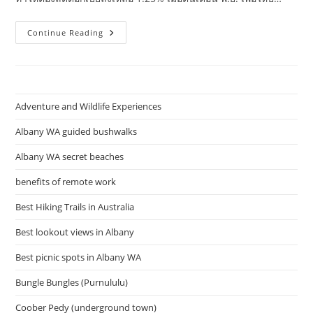
เศรษฐกิจ
Continue Reading
ไทย
เศรษฐกิจ
ใน
ประเทศไทย
ไทยรัฐ
ออนไลน์
Adventure and Wildlife Experiences
Albany WA guided bushwalks
Albany WA secret beaches
benefits of remote work
Best Hiking Trails in Australia
Best lookout views in Albany
Best picnic spots in Albany WA
Bungle Bungles (Purnululu)
Coober Pedy (underground town)