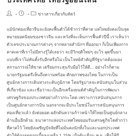
Post
Post
Post
ข่าวสารเกี่ยวกับสัตว์
author:
published:
category:
แม้นักท่องเที่ยวจีนจะยังคงฟื้นตัวได้ช้ากว่าที่คาด แต่ไทยยังคงเป็นจุด
หมายยอดนิยมของชาวจีน และหวังที่จะเห็นการฟื้นตัวปีนี้ เราเห็นว่า
ตัวเลขประมาณการต่างๆ จากหลายสำนักฯ ที่ออกมา ก็เป็นเพียงการ
คาดเดาที่เราไม่มีทางรู้ได้เลยว่า จะมีวิกฤติใหม่ๆ อะไร ผุดขึ้นมา
แบบที่เราไม่ทันตั้งรับอีกหรือไม่ เป็นโจทย์สำคัญที่รัฐบาลต้องมอง
สถานการณ์ให้ขาด เตรียมกระสุนรับมือไว้ให้ดี... อย่างไรก็ตาม
นายกรัฐมนตรีเห็นถึงความพร้อม ศักยภาพของไทย ในการเป็น
ศูนย์กลางการเดินทางระดับภูมิภาค โดยรัฐบาลจะสนับสนุนในส่วน
ที่เกี่ยวข้อง และเชื่อว่าจะเป็นอีกเครื่องยนต์สำคัญในการพัฒนา
เศรษฐกิจของประเทศอย่างก้าวกระโดด เพราะการสนับสนุนการ
เป็นศูนย์กลางการบิน นอกจากจะมีประโยชน์ในการสนับสนุนการ
ท่องเที่ยวแล้ว ยังต่อยอด ผลักดันความก้าวหน้าให้ไทยเป็นศูนย์กลาง
ด้านอื่นอีกด้วย. ธนาคารแห่งประเทศไทยยอมรับเศรษฐกิจโตต่ำกว่า
ที่คาดไว้ ไทยยังเผชิญปัจจัยที่ไม่มั่นคงนักทั้งในและนอกประเทศ
ทำให้ต้องลดดอกเบี้ยลงเหลือ 1.25% เมื่อต้นเดือน พ.ย. เพื่อให้ปี…