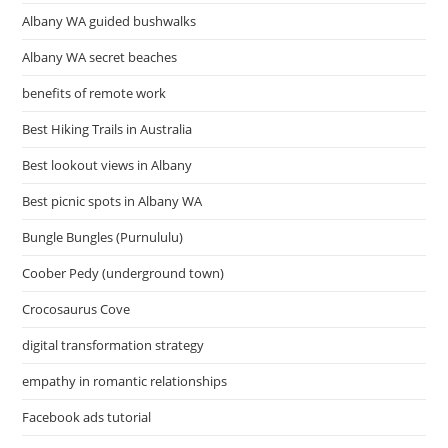
แหนม
เนือง,
Albany WA guided bushwalks
อาหาร
เวียดนาม
Albany WA secret beaches
%
benefits of remote work
Best Hiking Trails in Australia
Best lookout views in Albany
Best picnic spots in Albany WA
Bungle Bungles (Purnululu)
Coober Pedy (underground town)
Crocosaurus Cove
digital transformation strategy
empathy in romantic relationships
Facebook ads tutorial