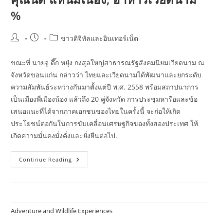
%
Post
Post
Post
ข่าวดิจิทัลและอินเทอร์เน็ต
author:
published:
category:
ขณะที่ นายจู ดึ๊ก หยุ๋ง กงสุลใหญ่สาธารณรัฐสังคมนิยมเวียดนาม ณ
จังหวัดขอนแก่น กล่าวว่า ไทยและเวียดนามได้พัฒนาและยกระดับ
ความสัมพันธ์ระหว่างกันมาตั้งแต่ปี พ.ศ. 2558 พร้อมสถาปนาการ
เป็นเมืองพี่เมืองน้อง แล้วถึง 20 คู่จังหวัด การประชุมหารือและข้อ
เสนอแนะที่ได้จากภาคเอกชนของไทยในครั้งนี้ จะก่อให้เกิด
ประโยชน์ต่อกันในการขับเคลื่อนเศรษฐกิจของทั้งสองประเทศ ให้
เกิดความมั่นคงมั่งคั่งและยั่งยืนต่อไป.
House
Continue Reading
แหนม
เนือง
คุณ
นิด
แหนม
เนือง
คุณ
Adventure and Wildlife Experiences
นิด