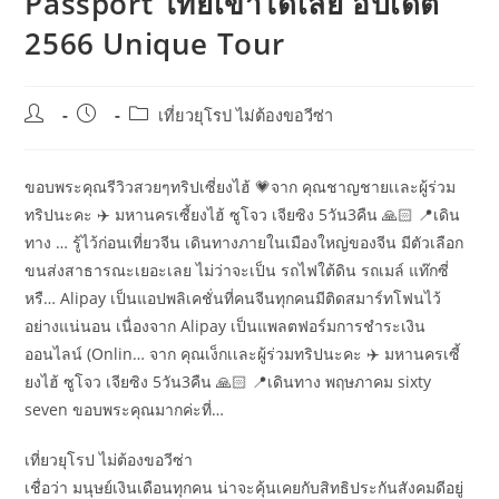
Passport ไทยเข้าได้เลย อัปเดต
2566 Unique Tour
Post
Post
Post
เที่ยวยุโรป ไม่ต้องขอวีซ่า
author:
published:
category:
ขอบพระคุณรีวิวสวยๆทริปเซี่ยงไฮ้ 💗จาก คุณชาญชายเเละผู้ร่วม
ทริปนะคะ ✈️ มหานครเซี้ยงไฮ้ ซูโจว เจียซิง 5วัน3คืน 🙏🏻 📍เดิน
ทาง … รู้ไว้ก่อนเที่ยวจีน เดินทางภายในเมืองใหญ่ของจีน มีตัวเลือก
ขนส่งสาธารณะเยอะเลย ไม่ว่าจะเป็น รถไฟใต้ดิน รถเมล์ แท๊กซี่
หรื… Alipay เป็นแอปพลิเคชั่นที่คนจีนทุกคนมีติดสมาร์ทโฟนไว้
อย่างแน่นอน เนื่องจาก Alipay เป็นแพลตฟอร์มการชำระเงิน
ออนไลน์ (Onlin… จาก คุณเง็กเเละผู้ร่วมทริปนะคะ ✈️ มหานครเซี้
ยงไฮ้ ซูโจว เจียซิง 5วัน3คืน 🙏🏻 📍เดินทาง พฤษภาคม sixty
seven ขอบพระคุณมากค่ะที่…
เที่ยวยุโรป ไม่ต้องขอวีซ่า
เชื่อว่า มนุษย์เงินเดือนทุกคน น่าจะคุ้นเคยกับสิทธิประกันสังคมดีอยู่