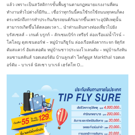
แล้ว เพราะเป็นสวัสดิการขั้นพื้นฐานตามกฎหมายแรงงานที่คน
ทำงานทั่วไปต่างก็มีกัน… เชื่อว่าทุกวันนี้คนใช้รถใช้ถนนทุกคนก็คง
ตระหนักถึงการทำประกันภัยรถยนต์กันมากขึ้นเพราะอุบัติเหตุนั้น
สามารถเกิดขึ้นได้ตลอดเวลา… นำท่านเดินทางท่องเที่ยวไปยัง
บรัสเซลส์ – เกนต์ บรูกก์ – ลักเซมเบิร์ก เทรียร์ ล่องเรือแม่น้ำไรน์ –
โคโลญ ดุสเซนดอร์ฟ – หมู่บ้านกีธูร์น ล่องเรือหลังคากระจก จัตุรัส
ดัมสแควร์ อัมสเตอดัม หมู่บ้านชาวประมงโวเลนดัม – หมู่บ้านกังหัน
ลมซานสคันส์ รอตเตอร์ดัม บ้านลูกเต๋า ไคก์คูมูส Markthal รอตเต
อร์ดัม – บาเรล์ นัสเซา บาเรล์ เฮร์ตโท O…