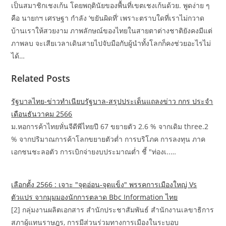
เป็นสมาชิกเชงเก้น โดยพฤตินัยของพื้นที่เขตเชงเก้นด้วย. พูดง่าย ๆ
คือ นายกฯ เศรษฐา กำลัง ‘ขยันผิดที่’ เพราะตราบใดที่เราไม่กวาด
บ้านเราให้สวยงาม ภาพลักษณ์ของไทยในสายตาต่างชาติยังคงมีแต่
ภาพลบ จะเสียเวลาเดินสายไปจับมือกับผู้นำทั้งโลกก็คงช่วยอะไรไม่
ได้…
Related Posts
รัฐบาลไทย-ข่าวทำเนียบรัฐบาล-สรุปประเด็นแถลงข่าว กกร ประจำ
เดือนธันวาคม 2566
ม.หอการค้าไทยหั่นจีดีพีไทยปี 67 ขยายตัว 2.6 % จากเดิม three.2
% จากปริมาณการค้าโลกขยายตัวต่ำ การบริโภค การลงทุน ภาค
เอกชนชะลอตัว การเบิกจ่ายงบประมาณต่ำ ชี้ "ท่องเ..…
เลือกตั้ง 2566 : เจาะ "จุดอ่อน-จุดแข็ง" พรรคการเมืองใหญ่ Vs
ตัวแปร จากมุมมองนักการตลาด Bbc Information ไทย
[2] กลุ่มงานผลิตเอกสาร สำนักประชาสัมพันธ์ สำนักงานเลขาธิการ
สภาผู้แทนราษฎร, การมีส่วนร่วมทางการเมืองในระบอบ