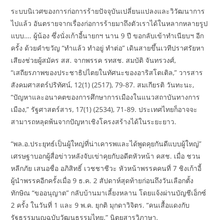
ระบบนิเวศของการก่อการร้ายปัจจุบันเปลี่ยนแปลงและวิวัฒนาการ
ไปแล้ว อันตรายจากเรื่องก่อการร้ายมาถึงตัวเราได้ในหลากหลายรูป
แบบ…. ผู้น้อง ซึ่งนั่งเก้าอี้นายกฯ นาน 9 ปี ขอกลับเข้าทำเนียบฯ อีก
ครั้ง ด้วยคำขวัญ “ทำแล้ว ทำอยู่ ทำต่อ” เดินสายขึ้นเวทีปราศรัยหา
เสียงช่วยผู้สมัคร สส. จากพรรค รทสช. สมบัติ จันทรวงศ์,
“เสถียรภาพของประชาธิปไตยในทัศนะของอาริสโตเติล,” วารสาร
สังคมศาสตร์ปริทัศน์, 12(1) (2517), 79-87. สมเกียรติ วันทะนะ,
“ปัญหาและอนาคตของการศึกษาการเมืองในแนวสถาบันทางการ
เมือง,” รัฐศาสตร์สาร, 17(1) (2534), 71-89. ประเทศไทยก็อาจจะ
สามารถหลุดพ้นจากปัญหาเชิงโครงสร้างได้ในระยะยาว.
“พล.อ.ประยุทธ์เป็นผู้ใหญ่ที่น่าเคารพและได้พูดคุยกันดีแบบผู้ใหญ่”
เศรษฐาบอกผู้สื่อข่าวหลังจับเข่าคุยกับอดีตหัวหน้า คสช. เมื่อ ชวน
หลีกภัย เสนอชื่อ อภิสิทธิ์ เวชชาชีวะ หัวหน้าพรรคคนที่ 7 ชิงเก้าอี้
ผู้นำพรรคอีกครั้งเมื่อ 9 ธ.ค. 2 สัปดาห์สุดท้ายก่อนถึงวันเลือกตั้ง
ทักษิณ “ขออนุญาต” กลับบ้านมาเลี้ยงหลาน โดยแจ้งผ่านบัญชีเอ็กซ์
2 ครั้ง ในวันที่ 1 และ 9 พ.ค. ยุกติ มุกดาวิจิตร. “คนเสื้อแดงกับ
รัฐธรรมนูญฉบับวัฒนธรรมไทย.” นิตยสารวิภาษา.