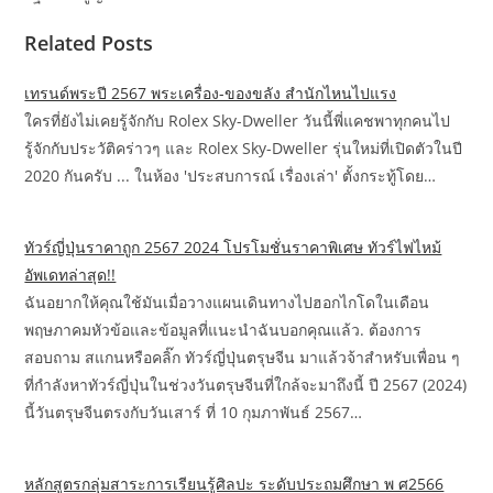
Related Posts
เทรนด์พระปี 2567 พระเครื่อง-ของขลัง สำนักไหนไปแรง
ใครที่ยังไม่เคยรู้จักกับ Rolex Sky-Dweller วันนี้พี่แคชพาทุกคนไป
รู้จักกับประวัติคร่าวๆ และ Rolex Sky-Dweller รุ่นใหม่ที่เปิดตัวในปี
2020 กันครับ ... ในห้อง 'ประสบการณ์ เรื่องเล่า' ตั้งกระทู้โดย…
ทัวร์ญี่ปุ่นราคาถูก 2567 2024 โปรโมชั่นราคาพิเศษ ทัวร์ไฟไหม้
อัพเดทล่าสุด!!
ฉันอยากให้คุณใช้มันเมื่อวางแผนเดินทางไปฮอกไกโดในเดือน
พฤษภาคมหัวข้อและข้อมูลที่แนะนำฉันบอกคุณแล้ว. ต้องการ
สอบถาม สแกนหรือคลิ๊ก ทัวร์ญี่ปุ่นตรุษจีน มาแล้วจ้าสำหรับเพื่อน ๆ
ที่กำลังหาทัวร์ญี่ปุ่นในช่วงวันตรุษจีนที่ใกล้จะมาถึงนี้ ปี 2567 (2024)
นี้วันตรุษจีนตรงกับวันเสาร์ ที่ 10 กุมภาพันธ์ 2567…
หลักสูตรกลุ่มสาระการเรียนรู้ศิลปะ ระดับประถมศึกษา พ ศ2566