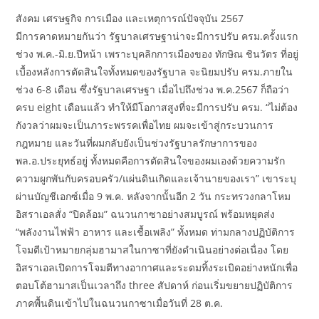
สังคม เศรษฐกิจ การเมือง และเหตุการณ์ปัจจุบัน 2567
มีการคาดหมายกันว่า รัฐบาลเศรษฐาน่าจะมีการปรับ ครม.ครั้งแรก
ช่วง พ.ค.-มิ.ย.ปีหน้า เพราะบุคลิกการเมืองของ ทักษิณ ชินวัตร ที่อยู่
เบื้องหลังการตัดสินใจทั้งหมดของรัฐบาล จะนิยมปรับ ครม.ภายใน
ช่วง 6-8 เดือน ซึ่งรัฐบาลเศรษฐา เมื่อไปถึงช่วง พ.ค.2567 ก็ถือว่า
ครบ eight เดือนแล้ว ทำให้มีโอกาสสูงที่จะมีการปรับ ครม. “ไม่ต้อง
กังวลว่าผมจะเป็นภาระพรรคเพื่อไทย ผมจะเข้าสู่กระบวนการ
กฎหมาย และวันที่ผมกลับยังเป็นช่วงรัฐบาลรักษาการของ
พล.อ.ประยุทธ์อยู่ ทั้งหมดคือการตัดสินใจของผมเองด้วยความรัก
ความผูกพันกับครอบครัว/แผ่นดินเกิดและเจ้านายของเรา” เขาระบุ
ผ่านบัญชีเอกซ์เมื่อ 9 พ.ค. หลังจากนั้นอีก 2 วัน กระทรวงกลาโหม
อิสราเอลสั่ง “ปิดล้อม” ฉนวนกาซาอย่างสมบูรณ์ พร้อมหยุดส่ง
“พลังงานไฟฟ้า อาหาร และเชื้อเพลิง” ทั้งหมด ท่ามกลางปฏิบัติการ
โจมตีเป้าหมายกลุ่มฮามาสในกาซาที่ยังดำเนินอย่างต่อเนื่อง โดย
อิสราเอลเปิดการโจมตีทางอากาศและระดมทิ้งระเบิดอย่างหนักเพื่อ
ตอบโต้ฮามาสเป็นเวลาถึง three สัปดาห์ ก่อนเริ่มขยายปฏิบัติการ
ภาคพื้นดินเข้าไปในฉนวนกาซาเมื่อวันที่ 28 ต.ค.