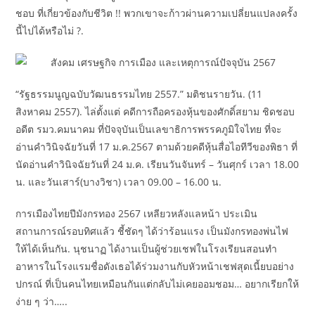
ชอบ ที่เกี่ยวข้องกับชีวิต !! พวกเขาจะก้าวผ่านความเปลี่ยนแปลงครั้ง
นี้ไปได้หรือไม่ ?.
“รัฐธรรมนูญฉบับวัฒนธรรมไทย 2557.” มติชนรายวัน. (11
สิงหาคม 2557). ไล่ตั้งแต่ คดีการถือครองหุ้นของศักดิ์สยาม ชิดชอบ
อดีต รมว.คมนาคม ที่ปัจจุบันเป็นเลขาธิการพรรคภูมิใจไทย ที่จะ
อ่านคำวินิจฉัยวันที่ 17 ม.ค.2567 ตามด้วยคดีหุ้นสื่อไอทีวีของพิธา ที่
นัดอ่านคำวินิจฉัยวันที่ 24 ม.ค. เรียนวันจันทร์ – วันศุกร์ เวลา 18.00
น. และวันเสาร์(บางวิชา) เวลา 09.00 – 16.00 น.
การเมืองไทยปีมังกรทอง 2567 เหลียวหลังแลหน้า ประเมิน
สถานการณ์รอบทิศแล้ว ชี้ชัดๆ ได้ว่าร้อนแรง เป็นมังกรทองพ่นไฟ
ให้ได้เห็นกัน. นุชนาฏ ได้งานเป็นผู้ช่วยเชฟในโรงเรียนสอนทํา
อาหารในโรงแรมชื่อดังเธอได้ร่วมงานกับหัวหน้าเชฟสุดเนี้ยบอย่าง
ปกรณ์ ที่เป็นคนไทยเหมือนกันแต่กลับไม่เคยออมชอม… อยากเรียกให้
ง่าย ๆ ว่า…..