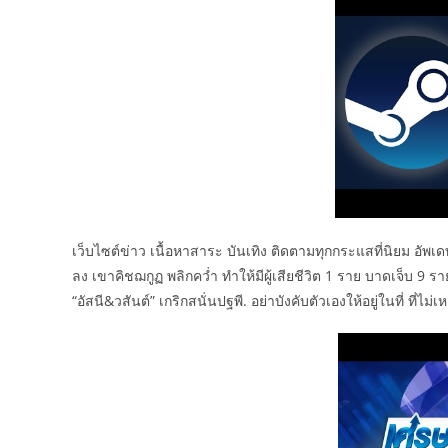
เว็บไซต์ข่าว เนื้อหาสาระ บันเทิง ติดตามทุกกระแสที่นิยม อัพเ
ลง เขาคิชฌกูฏ พลิกคว่ำ ทำให้มีผู้เสียชีวิต 1 ราย บาดเจ็บ 9 ร
“อัสนี&วสันต์” เกริกสนั่นปฐพี. อย่าบังคับตัวเองให้อยู่ในที่ ที่ไม