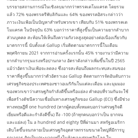
บรรยายสถานการณ์ในเชิงลบมากกว่าพรรคเดโมแครต โดยรวม
แล้ว 72% ของพรรครีพับลิกันและ 64% ของพรรคอิสระกล่าวว่า
ภาวะเงินเฟ้อเป็นปัญหาสำหรับพวกเขา เทียบกับ 51% ของพรรคเด
โมแครต ในปัจจุบัน 63% บอกว่าราคาที่สูงขึ้นเป็นความยากลำบาก
ส่วนบุคคล สะท้อนให้เห็นถึงความกังวลสูงสุดอย่างต่อเนื่องเกี่ยวกับ
มาตรการนี้ นับตั้งแต่ Gallup เริ่มติดตามมาตรการนี้ในเดือน
พฤศจิกายน 2021 จากการอ่านครั้งแรกนั้น 45% รายงานว่ามีความ
ยากลำบากรุนแรงหรือปานกลาง อัตราดังกล่าวเพิ่มขึ้นในปี 2565
แม้ว่าอัตราเงินเฟ้อจะลดลง ซึ่งอาจสะท้อนถึงผลกระทบสะสมของ
ราคาที่สูงขึ้นมากกว่าตัวอัตราเอง Gallup ติดตามการจัดอันดับภาวะ
เศรษฐกิจของประเทศของชาวอเมริกันในแต่ละเดือน และมุมมอง
ของพวกเขาว่าเศรษฐกิจกำลังดีขึ้นหรือแย่ลง คำตอบที่รวมกันจะใช้
เพื่อสร้างดัชนีความเชื่อมั่นทางเศรษฐกิจของ Gallup (ECI) ซึ่งมีช่วง
ทางทฤษฎีที่ one hundred (หากผู้ตอบทั้งหมดบอกว่าเศรษฐกิจดี
เยี่ยมหรือดีและกำลังดีขึ้น) ถึง -100 (ถ้าทุกคนบอกว่าเป็น ยากจน
และแย่ลง) ใน a hundred and eighty ปีที่ผ่านมา สหรัฐอเมริกา
เติบโตขึ้นจนกลายเป็นเศรษฐกิจอุตสาหกรรมขนาดใหญ่ที่มีการบู
รณาการ คิดเป็นประมาณหนึ่งในห้าของเศรษฐกิจโลก ใน