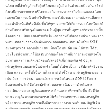
นโยบายที่สำคัญสำหรับผู้บริโภคและผู้ผลิต ในทำนองเดียวกัน ยุโรป
ยังคงมีภาระจากการบริโภคและกิจกรรมทางธุรกิจที่อ่อนแอลง โดย
เฉพาะในเยอรมนี อย่างไรก็ตาม แนวโน้มของราคาพลังงานที่ลดลง
และค่าจ้างที่แท้จริงที่เพิ่มขึ้นได้จุดประกายให้เกิดการมองโลกในแง่ดี
สำหรับการปรับปรุงในอนาคต ในญี่ปุ่น การสิ้นสุดของอัตราดอกเบี้ย
ติดลบน่าจะเป็นแรงส่งท้ายที่แข็งแกร่งสำหรับกิจกรรมต่างๆ หลังจาก
ที่ประเทศสามารถหลีกเลี่ยงภาวะถดถอยทางเทคนิคในปีที่แล้วได้
อย่างหวุดหวิด ตลาดอื่นๆ เช่น เม็กซิโก อินเดีย และไต้หวัน ได้รับ
ประโยชน์จากแนวโน้มเชิงบวกของโลก รวมถึงการกระจายห่วงโซ่
อุปทานและการผลิตเซมิคอนดักเตอร์ที่เกี่ยวข้องกับ AI ข้อมูล
เศรษฐกิจจะเผยแพร่เป็นประจำ โดยทั่วไปจะเป็นรายสัปดาห์หรือราย
เดือน และบางครั้งก็เป็นรายไตรมาส ตัวชี้วัดทางเศรษฐกิจบางอย่าง
เช่น อัตราการว่างงานและอัตราการเติบโตของ GDP ได้รับการ
ติดตามอย่างใกล้ชิดโดยผู้เข้าร่วมตลาด เนื่องจากช่วยในการ
ประเมินภาวะเศรษฐกิจและการเปลี่ยนแปลงที่อาจเกิดขึ้น ตัวชี้วัด
ทางเศรษฐกิจมากมายสามารถใช้เพื่อกำหนดสถานะของเศรษฐกิจ
หรือสภาวะเศรษฐกิจ รวมถึงอัตราการว่างงาน ระดับของบัญชีเดิน
สะพัดและการเกินดุลหรือขาดดุลงบประมาณ อัตราการเติบโตของ