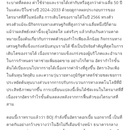
ระบาดที่ลดลง ค่าใช้จ่ายและรายได้เท่ากับหรือสูงกว่าค่าเฉลี่ย 50 ปี
ในแต่ละปีในช่วงปี 2024–2033 ด้วยฤดูกาลผลประกอบการของ
ไตรมาสที่สี่ในหนังสือ การเติบโตของรายได้ในปี 2566 ทรงตัว
ทรงตัวแม้จะมีกิจกรรมทางเศรษฐกิจที่สูงกว่าค่าเฉลี่ยหนึ่งปีก็ตาม
แม้ว่าผลลัพธ์เหล่านี้จะดูไม่สดใส แต่จริงๆ แล้วกลับเกินความคาด
หมายเบื้องต้นเกี่ยวกับการหดตัวของกำไรเพียงเล็กน้อย กิจกรรมทาง
เศรษฐกิจที่แข็งแกร่งสนับสนุนรายได้ ซึ่งเป็นปัจจัยสำคัญที่สุดในการ
เติบโตของรายได้ เนื่องจากความแข็งแกร่งของผู้บริโภคและอำนาจ
ในการกำหนดราคาช่วยเพิ่มยอดขาย อย่างไรก็ตาม อัตรากำไรขั้น
ต้นได้เบี่ยงเบนไปจากรายได้เนื่องจากค่าจ้างที่สูงขึ้น อัตราเงินเฟ้อ
ในต้นทุนวัตถุดิบ และความวุ่นวายทางภูมิรัฐศาสตร์ช่วยชดเชยการ
ประหยัดต้นทุนบางส่วนจากการปรับกระบวนการทางเทคโนโลยีที่มี
ประสิทธิภาพมากขึ้น การเปลี่ยนแปลงนี้เห็นได้ชัดเจนในไตรมาสที่สี่
เนื่องจากอัตรากำไรขั้นต้นลดลงหลังจากการฟื้นตัวของไตรมาสที่
สาม
ตอนนี้เราทราบแล้วว่า BOJ กำลังขึ้นอัตราดอกเบี้ย นอกจากนี้ เป็นที่
คาดกันอย่างกว้างขวางว่าในอีกไม่กี่เดือนข้างหน้า ธนาคารกลาง