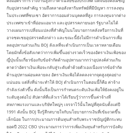
คงมีอัตราการว่างงานสูงกว่าค่าเฉลี่ยของประเทศ แต่จีนยังคงเผชิญ
กับอุปสรรคสำคัญ รวมถึงตลาดอสังหาริมทรัพย์ที่มีปัญหา การลงทุน
ในประเทศที่ซบเซา อัตราการออมส่วนบุคคลที่สูง การลงทุนจากต่าง
ประเทศขาเข้าที่อ่อนแอมาก และอุปสรรคภายนอก รัฐบาลไม่ได้
วางแผนการเปลี่ยนแปลงที่สำคัญในนโยบายการคลังหรือการเงินที่
อาจชดเชยอุปสรรคดังกล่าว และขณะนี้ยังไม่มีการดำเนินการเพื่อ
ลดอุปทานส่วนเกิน BOJ ลังเลที่จะดำเนินการเป็นเวลาหลายเดือน
โดยมักตั้งข้อสังเกตว่าการเพิ่มขึ้นอย่างรวดเร็วของอัตราเงินเฟ้อของ
ญี่ปุ่นนั้นเกี่ยวข้องกับข้อจำกัดด้านอุปทานมากกว่าอุปสงค์ส่วนเกิน
คาดว่าอัตราเงินเฟ้อจะกลับสู่ระดับต่ำด้วยตัวเองเนื่องจากข้อจำกัด
ด้านอุปทานผ่อนคลายลง อัตราเงินเฟ้อได้ลดลงจากจุดสูงสุดอย่าง
แน่นอน แต่สิ่งที่น่าจะทำให้ BOJ ดำเนินการในตอนนี้ก็คือ ค่าจ้าง
กำลังเร่งตัวขึ้น ดังนั้นจึงเป็นการกำหนดระดับเงินเฟ้อให้ยังคงอยู่ใน
ระดับสูงต่อไป สัปดาห์ที่แล้วเราได้เรียนรู้ว่าการขึ้นค่าจ้างที่
สหภาพแรงงานและบริษัทใหญ่ๆ เจรจาไว้นั้นใหญ่ที่สุดนับตั้งแต่ปี
1991 ดังนั้น BOJ จึงรู้สึกสบายใจกับนโยบายการเงินที่เข้มงวดขึ้น
เล็กน้อย ในการประมาณการต้นทุนสำหรับพระราชบัญญัติกระทบ
ยอดปี 2022 CBO ประมาณการว่าการเพิ่มเงินทุนสำหรับการบังคับ