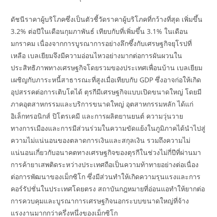
ดัชนีราคาผู้บริโภคซึ่งเป็นตัวชี้วัดราคาผู้บริโภคที่กว้างที่สุด เพิ่มขึ้น
3.2% ต่อปีในเดือนกุมภาพันธ์ เทียบกับที่เพิ่มขึ้น 3.1% ในเดือน
มกราคม เนื่องจากการบูรณาการอย่างลึกซึ้งกับเศรษฐกิจยุโรปที่
เหลือ เบลเยียมจึงมีความอ่อนไหวอย่างมากต่อการผันผวนใน
ประสิทธิภาพทางเศรษฐกิจโดยรวมของประเทศเพื่อนบ้าน เบลเยียม
เผชิญกับภาระหนี้สาธารณะที่สูงเมื่อเทียบกับ GDP ซึ่งอาจก่อให้เกิด
อุปสรรคต่อการเติบโตได้ ตุรกีมีเศรษฐกิจแบบเปิดขนาดใหญ่ โดยมี
ภาคอุตสาหกรรมและบริการขนาดใหญ่ อุตสาหกรรมหลัก ได้แก่
อิเล็กทรอนิกส์ ปิโตรเคมี และการผลิตยานยนต์ ความวุ่นวาย
ทางการเมืองและการมีส่วนร่วมในความขัดแย้งในภูมิภาคได้นำไปสู่
ความไม่แน่นอนของตลาดการเงินและสกุลเงิน รวมถึงความไม่
แน่นอนเกี่ยวกับอนาคตทางเศรษฐกิจของตุรกีในช่วงไม่กี่ปีที่ผ่านมา
การค้ายาเสพติดระหว่างประเทศถือเป็นความท้าทายอย่างต่อเนื่อง
ต่อการพัฒนาของเม็กซิโก ซึ่งมีส่วนทำให้เกิดความรุนแรงและการ
คอร์รัปชั่นในประเทศโดยตรง สถาบันกฎหมายที่อ่อนแอทำให้ยากต่อ
การควบคุมและบูรณาการเศรษฐกิจนอกระบบขนาดใหญ่ที่จ้าง
แรงงานมากกว่าครึ่งหนึ่งของเม็กซิโก