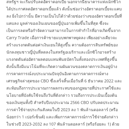
สหรัฐฯ จะเริ่มปรับลดอัตราดอกเบี้ย นอกจากนี้ธนาคารแห่งเม็กซิโก
ได้ประกาศลดอัตราดอกเบี้ยแล้ว ดังนั้นช่องว่างอัตราดอกเบี้ยจะแคบ
ลง ยิ่งไปกว่านั้น มีความเป็นไปได้ว่าด้วยช่องว่างของอัตราดอกเบี้ยที่
แคบลง มูลค่าของเงินเยนของญี่ปุ่นอาจเพิ่มขึ้นในที่สุด ซึ่งจะ
เป็นการลดหรือกำจัดความสามารถในการทำกำไรที่อาจเกิดขึ้นจาก
Carry Trade เมื่อการค้าขายแบบพกพาหยุดลง เพียงอย่างเดียวจะ
สร้างแรงกดดันต่อค่าเงินเยนให้สูงขึ้น ความต้องการสินทรัพย์ของ
นักลงทุนชาวญี่ปุ่นที่ลดลงในสหรัฐอเมริกาและเม็กซิโกอาจสร้าง
แรงกดดันต่ออัตราผลตอบแทนพันธบัตรในทั้งสองประเทศที่สูงขึ้น
ดังนั้นจึงมีแนวโน้มที่จะเกิดความผันผวนของตลาดการเงินอยู่บ้าง
การคาดการณ์งบประมาณปัจจุบันอิงตามการคาดการณ์ทาง
เศรษฐกิจล่าสุดของ CBO ซึ่งเสร็จสิ้นเมื่อวันที่ 6 ธันวาคม 2022 และ
สะท้อนถึงการประมาณการผลกระทบของกฎหมายที่ประกาศใช้และ
นโยบายที่บังคับใช้จนถึงวันที่ดังกล่าว รวมถึงการประเมินเบื้องต้น
ของเงินทุนทั้งปี สำหรับปีงบประมาณ 2566 CBO ปรับลดประมาณ
การค่าใช้จ่ายประกันสังคมในปี 2023 ลง 1 พันล้านดอลลาร์ (หรือ
น้อยกว่า 1 เปอร์เซ็นต์) และเพิ่มการคาดการณ์การใช้จ่ายดังกล่าว
ในช่วงปี 2023-2032 ลง 107 พันล้านดอลลาร์ (หรือร้อยละ 1) ด้วย