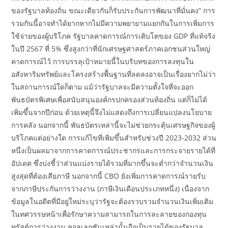
ของรัฐบาลท้องถิ่น ขณะเดียวกันก็รับประกันการพัฒนาที่มั่นคง” การ
รวมกันนี้อาจทำได้ยากหากไม่มีความพยายามแยกกันในการเพิ่มการ
ใช้จ่ายของผู้บริโภค รัฐบาลคาดการณ์การเติบโตของ GDP ที่แท้จริง
ในปี 2567 ที่ 5% ซึ่งสูงกว่าที่นักเศรษฐศาสตร์ภาคเอกชนส่วนใหญ่
คาดการณ์ไว้ การบรรลุเป้าหมายนี้ในบริบทของการลงทุนใน
อสังหาริมทรัพย์และโครงสร้างพื้นฐานที่ลดลงอาจเป็นเรื่องยากไม่ว่า
ในสถานการณ์ใดก็ตาม แม้ว่ารัฐบาลจะมีความตั้งใจที่จะออก
พันธบัตรพิเศษเพื่อสนับสนุนองค์กรปกครองส่วนท้องถิ่น แต่ก็ไม่ได้
เพิ่มขึ้นจากปีก่อน ด้วยเหตุนี้จึงไม่แสดงถึงการเปลี่ยนแปลงนโยบาย
การคลัง นอกจากนี้ พันธบัตรเหล่านี้จะไม่ช่วยกระตุ้นเศรษฐกิจของผู้
บริโภคแต่อย่างใด การแก้ไขที่เพิ่มขึ้นสำหรับช่วงปี 2023-2032 ส่วน
หนึ่งเป็นผลมาจากการคาดการณ์ประชากรและการกระจายรายได้ที่
อัปเดต ซึ่งบ่งชี้ว่าส่วนแบ่งรายได้รวมที่มากขึ้นจะต่ำกว่าจำนวนเงิน
สูงสุดที่ต้องเสียภาษี นอกจากนี้ CBO ยังเพิ่มการคาดการณ์รายรับ
จากภาษีประกันการว่างงาน (ภาษีเงินเดือนประเภทหนึ่ง) เนื่องจาก
ข้อมูลในอดีตที่มีอยู่ใหม่ระบุว่ารัฐจะต้องรวบรวมจำนวนเงินเพิ่มเติม
ในทศวรรษหน้าเพื่อรักษาความสามารถในการละลายของกองทุน
ทรัสต์การว่างงาน คอลเลกชันเหล่านั้นถือเป็นรายได้ของรัฐบาล