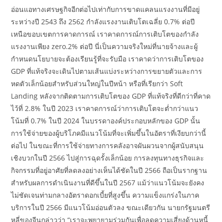
อ่อนแอทางเศรษฐกิจอีกต่อไปเท่ากับการขาดแคลนแรงงานที่มีอยู่
ระหว่างปี 2543 ถึง 2562 กำลังแรงงานเติบโตเฉลี่ย 0.7% ต่อปี
เหนือขอบเขตการคาดการณ์ เราคาดการณ์การเติบโตของกำลัง
แรงงานเพียง zero.2% ต่อปี นี่เป็นความจริงใหม่ที่นายจ้างและผู้
กำหนดนโยบายจะต้องเรียนรู้ที่จะรับมือ เราคาดว่าการเติบโตของ
GDP ที่แท้จริงจะเดินไปตามเส้นแบ่งระหว่างการขยายตัวและการ
หดตัวเล็กน้อยสำหรับส่วนใหญ่ในปีหน้า หรือที่เรียกว่า Soft
Landing หลังจากติดตามการเติบโตของ GDP ที่แท้จริงที่ดีกว่าที่คาด
ไว้ที่ 2.8% ในปี 2023 เราคาดการณ์ว่าการเติบโตจะต่ำกว่าแนว
โน้มที่ 0.7% ในปี 2024 ในบรรดาองค์ประกอบหลักของ GDP นั้น
การใช้จ่ายของผู้บริโภคมีแนวโน้มที่จะเพิ่มขึ้นในอัตราที่เงียบกว่านี้
ต่อไป ในขณะที่การใช้จ่ายทางการคลังอาจผันผวนจากผู้สนับสนุน
เชิงบวกในปี 2566 ไปสู่การฉุดรั้งเล็กน้อย การลงทุนทางธุรกิจและ
กิจกรรมที่อยู่อาศัยที่ลดลงอย่างเห็นได้ชัดในปี 2566 ถือเป็นรากฐาน
สำหรับผลการดำเนินงานที่ดีขึ้นในปี 2567 แม้ว่าแนวโน้มจะยังคง
ไม่ชัดเจนท่ามกลางอัตราดอกเบี้ยที่สูงขึ้น ความแข็งแกร่งในภาค
บริการในปี 2566 มีแนวโน้มอ่อนตัวลง ขณะเดียวกัน นายกรัฐมนตรี
หลี่ของจีนกล่าวว่า “เราจะพยายามร่วมกันเพื่อลดความเสี่ยงด้านหนี้