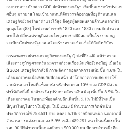
กระบวนการดังกล่าว GDP ต่อหัวของสหรัฐฯ เพิ่มขึ้นแซงหน้าประเท
ศอื่นๆ มากมาย โดยเข้ามาแทนที่จักรวรรดิอังกฤษที่อยู่ด้านบนสุด
เศรษฐกิจยังคงรักษาค่าแรงไว้สูง ดึงดูดผู้อพยพหลายล้านคนจากทั่ว
ทุกมุมโลก[83] ในช่วงทศวรรษที่ 1820 และ 1830 การผลิตจำนวน
มากได้เปลี่ยนเศรษฐกิจส่วนใหญ่จากช่างฝีมือมาเป็นโรงงาน กฎ
ระเบียบใหม่ของรัฐบาลเสริมสร้างความเข้มแข็งให้กับสิทธิบัตร
การคาดการณ์ทางเศรษฐกิจของสหรัฐ Q บ่งชี้ถึงแง่ดี แม้ว่าความ
เสี่ยงทางภูมิรัฐศาสตร์และความกังวลเรื่องเงินเฟ้อยังคงมีอยู่ เมื่อเริ่ม
ปี 2024 เศรษฐกิจกำลังดี การผลิตภาคอุตสาหกรรมเพิ่มขึ้น 4.6% ใน
เดือนมกราคมเมื่อเทียบกับปีก่อนหน้า นำโดยภาคการผลิต การใช้
จ่ายด้านกลาโหมที่แข็งแกร่ง หรือประมาณ 10% ของ GDP มีส่วน
ทำให้เกิดสิ่งนี้ ค่าจ้างจริง (ปรับตามอัตราเงินเฟ้อ) เพิ่มขึ้น 8.5% ใน
เดือนมกราคม ในขณะที่ยอดค้าปลีกเพิ่มขึ้น 9.1% ไม่มีที่ไหนเป็น
ปัญหาใหญ่ไปกว่าในญี่ปุ่น ในปี 2023 มีจำนวนการเกิดต่ำเป็น
ประวัติการณ์ที่ 758,631 ราย ลดลง 5.1% จากปีก่อนหน้า นอกจากนี้
จำนวนการแต่งงานลดลง 5.9% เหลือ 489,281 คน เป็นครั้งแรกใน
รอบ 90 ปีที่จำนวนนี้ลดลงต่ำกว่า 500,000 คน ปัญหาส่วนหนึ่งคือ