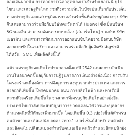
ออมเงินมากขึ้น การคาดการณ์ล่าสุดของเราสำหรับเยอรมนี ยูโร
โซน และเศรษฐกิจโลก รวมถึงความเห็นในปัจจุบันเกี่ยวกับประเด็น
ทางเศรษฐกิจและเศรษฐกิจมหภาคสำหรับพื้นที่เศรษฐกิจต่างๆ บริษัท
จีนเคยสามารถร่วมมือกับบริษัทตะวันตกได้ Huawei ซึ่งเป็นบริษัท
5G ของจีน สามารถพัฒนาระบบกล้อง [สมาร์ทโฟน] ร่วมกับบริษัท
เยอรมัน และสามารถพัฒนาการออกแบบชิปโดยร่วมมือกับบริษัท
ออกแบบชิปในอเมริกา และสามารถร่วมมือกับผู้ผลิตชิปสัญชาติ
ไต้หวัน TSMC เพื่อผลิตสิ่งนี้ได้
แม้ว่าเศรษฐกิจจะเติบโตปานกลางตั้งแต่ปี 2542 แต่ผลการดำเนิน
งานในอนาคตขึ้นอยู่กับการปฏิรูปภาคการเงินอย่างต่อเนื่อง การปรับ
โครงสร้างหนี้องค์กร การดึงดูดการลงทุนจากต่างประเทศ และการ
ส่งออกที่เพิ่มขึ้น โทรคมนาคม ถนน การผลิตไฟฟ้า และท่าเรือมี
ความตึงเครียดเพิ่มขึ้นในช่วงเวลาที่เศรษฐกิจเติบโตอย่างยั่งยืน
ประเทศไทยกำลังประสบปัญหาการขาดแคลนวิศวกรและบุคลากร
ด้านเทคนิคที่มีทักษะเพิ่มมากขึ้น โดยเพิ่มขึ้น 0.3 เปอร์เซ็นต์สำหรับ
คนผิวขาวและฮิสแปนิก ลดลง zero.1 เปอร์เซ็นต์สำหรับคนผิวดำ
และยังคงไม่เปลี่ยนแปลงสำหรับคนเอเชีย คนผิวดำและฮิสแปนิกยัง