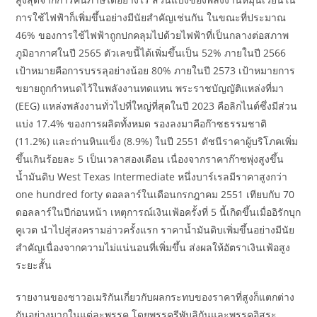
การใช้ไฟฟ้าก็เพิ่มขึ้นอย่างมีนัยสำคัญเช่นกัน ในขณะที่ประมาณ
46% ของการใช้ไฟฟ้าถูกปกคลุมไปด้วยไฟฟ้าที่เป็นกลางต่อสภาพ
ภูมิอากาศในปี 2565 ตัวเลขนี้ได้เพิ่มขึ้นเป็น 52% ภายในปี 2566
เป้าหมายคือการบรรลุอย่างน้อย 80% ภายในปี 2573 เป้าหมายการ
ขยายถูกกำหนดไว้ในพลังงานทดแทน พระราชบัญญัติแหล่งที่มา
(EEG) แหล่งพลังงานทั่วไปที่ใหญ่ที่สุดในปี 2023 คือลิกไนต์ซึ่งมีส่วน
แบ่ง 17.4% ของการผลิตทั้งหมด รองลงมาคือก๊าซธรรมชาติ
(11.2%) และถ่านหินแข็ง (8.9%) ในปี 2551 ดัชนีราคาผู้บริโภคเพิ่ม
ขึ้นเกินร้อยละ 5 เป็นเวลาสองเดือน เนื่องจากราคาก๊าซพุ่งสูงขึ้น
น้ำมันดิบ West Texas Intermediate หนึ่งบาร์เรลมีราคาสูงกว่า
one hundred forty ดอลลาร์ในเดือนกรกฎาคม 2551 เทียบกับ 70
ดอลลาร์ในปีก่อนหน้า เหตุการณ์เงินเฟ้อครั้งที่ 5 นี้เกิดขึ้นเมื่ออิรักบุก
คูเวต นำไปสู่สงครามอ่าวครั้งแรก ราคาน้ำมันดิบเพิ่มขึ้นอย่างมีนัย
สำคัญเนื่องจากความไม่แน่นอนที่เพิ่มขึ้น ส่งผลให้อัตราเงินเฟ้อสูง
ระยะสั้น
รายงานของชาวอเมริกันเกี่ยวกับผลกระทบของราคาที่สูงก็แตกต่าง
กันอย่างมากในแต่ละพรรค โดยพรรครีพับลิกันและพรรคอิสระ