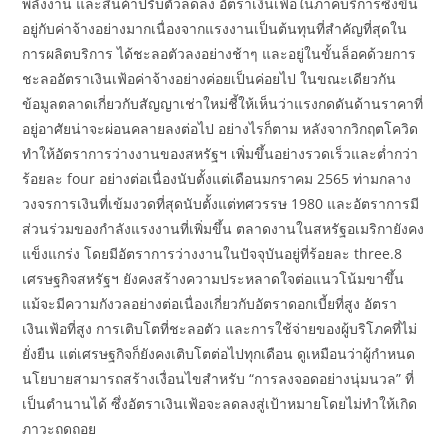
พลังงาน และสินค้าปรับตัวลดลง อัตราเงินเฟ้อในภาคบริการซึ่งขึ้น
อยู่กับค่าจ้างอย่างมากเนื่องจากแรงงานเป็นต้นทุนที่สำคัญที่สุดใน
การผลิตบริการ ได้ชะลอตัวลงอย่างช้าๆ และอยู่ในขั้นล็อคด้วยการ
ชะลออัตราเงินเฟ้อค่าจ้างอย่างค่อยเป็นค่อยไป ในขณะเดียวกัน
ข้อมูลตลาดเกี่ยวกับสัญญาเช่าใหม่ชี้ให้เห็นว่าแรงกดดันด้านราคาที่
อยู่อาศัยน่าจะผ่อนคลายลงต่อไป อย่างไรก็ตาม หลังจากวิกฤตโควิด
ทำให้อัตราการว่างงานของสหรัฐฯ เพิ่มขึ้นอย่างรวดเร็วและต่ำกว่า
ร้อยละ four อย่างต่อเนื่องนับตั้งแต่เดือนมกราคม 2565 ท่ามกลาง
วงจรการเงินที่เข้มงวดที่สุดนับตั้งแต่ทศวรรษ 1980 และอัตราการมี
ส่วนร่วมของกำลังแรงงานที่เพิ่มขึ้น ตลาดงานในสหรัฐอเมริกายังคง
แข็งแกร่ง โดยมีอัตราการว่างงานในปัจจุบันอยู่ที่ร้อยละ three.8
เศรษฐกิจสหรัฐฯ ยังคงสร้างความประหลาดใจต่อแนวโน้มขาขึ้น
แม้จะมีความกังวลอย่างต่อเนื่องเกี่ยวกับอัตราดอกเบี้ยที่สูง อัตรา
เงินเฟ้อที่สูง การเติบโตที่ชะลอตัว และการใช้จ่ายของผู้บริโภคที่ไม่
ยั่งยืน แต่เศรษฐกิจก็ยังคงเติบโตต่อไปทุกเดือน ดูเหมือนว่าผู้กำหนด
นโยบายสามารถสร้างเงื่อนไขสำหรับ “การลงจอดอย่างนุ่มนวล” ที่
เป็นตำนานได้ ซึ่งอัตราเงินเฟ้อจะลดลงสู่เป้าหมายโดยไม่ทำให้เกิด
ภาวะถดถอย