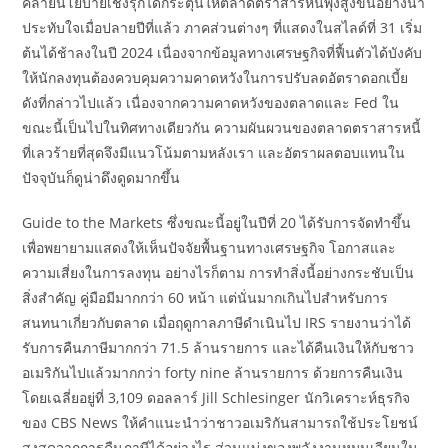
คลายนโยบายเชิงรุกได้กระตุ้นให้ตลาดตราสารหนี้พุ่งสูงขึ้นอย่างน่า
ประทับใจเมื่อปลายปีที่แล้ว ภาคส่วนต่างๆ ที่แสดงในสไลด์ที่ 31 เริ่ม
ต้นได้ช้าลงในปี 2024 เนื่องจากข้อมูลทางเศรษฐกิจที่ฟื้นตัวได้บังคับ
ให้นักลงทุนต้องควบคุมความคาดหวังในการปรับลดอัตราดอกเบี้ย
ดังที่กล่าวไปแล้ว เนื่องจากความคาดหวังของตลาดและ Fed ใน
ขณะนี้เป็นไปในทิศทางเดียวกัน ความผันผวนของตลาดตราสารหนี้
ที่เลวร้ายที่สุดจึงมีแนวโน้มตามหลังเรา และอัตราผลตอบแทนใน
ปัจจุบันก็ดูน่าดึงดูดมากขึ้น
Guide to the Markets ซึ่งขณะนี้อยู่ในปีที่ 20 ได้รับการจัดทำขึ้น
เพื่อพยายามแสดงให้เห็นปัจจัยพื้นฐานทางเศรษฐกิจ โอกาสและ
ความเสี่ยงในการลงทุน อย่างไรก็ตาม การทำสิ่งนี้อย่างกระชับเป็น
สิ่งสำคัญ คู่มือมีมากกว่า 60 หน้า แต่นั่นมากเกินไปสำหรับการ
สนทนาเกี่ยวกับตลาด เมื่อฤดูกาลภาษีดำเนินไป IRS รายงานว่าได้
รับการคืนภาษีมากกว่า 71.5 ล้านรายการ และได้คืนเงินให้กับชาว
อเมริกันไปแล้วมากกว่า forty nine ล้านรายการ ด้วยการคืนเงิน
โดยเฉลี่ยอยู่ที่ 3,109 ดอลลาร์ Jill Schlesinger นักวิเคราะห์ธุรกิจ
ของ CBS News ให้คำแนะนำว่าชาวอเมริกันสามารถใช้ประโยชน์
สูงสุดจากการคืนภาษีได้อย่างไร ส่วนแบ่งของพลังงานหมุนเวียนใน