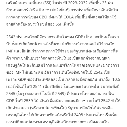
เสริมด้านความมั่นคง (SSI) ในช่วงปี 2023-2032 เพิ่มขึ้น 23 พัน
ล้านดอลลาร์ (หรือ three เปอร์เซ็นต์) การปรับเพิ่มอัตราเงินเฟ้อใน
การคาดการณ์ของ CBO ส่งผลให้ COLA เพิ่มขึ้น ซึ่งส่งผลให้ค่าใช้
จ่ายสำหรับผลประโยชน์ของ SSI เพิ่มขึ้น
2542 ประเทศไทยมีอัตราการเติบโตของ GDP เป็นบวกเป็นครั้งแรก
นับตั้งแต่เกิดวิกฤติ อย่างไรก็ตาม นักวิจารณ์หลายคนไม่ไว้วางใจ
IMF และยืนยันว่าการลดการใช้จ่ายของรัฐบาลส่งผลเสียต่อการฟื้น
ตัว พวกเขายืนยันว่าวิกฤตการเงินในเอเชียแตกต่างจากปัญหา
เศรษฐกิจในละตินอเมริกาและแอฟริกาในภาคเอกชนและมาตรการ
ของ IMF ไม่เหมาะสม อัตราการเติบโตเชิงบวกในปี 2542 เป็น
เพราะ GDP ของประเทศลดลงเป็นเวลาสองปีติดต่อกัน มากถึง -10.5
เปอร์เซ็นต์ในปี 2541 เพียงปีเดียว ในแง่ของเงินบาทนั้น จนกระทั่งปี
2545 (ในรูปดอลลาร์ ไม่ถึงปี 2549) ที่ประเทศไทยจะสามารถฟื้น
GDP ในปี 2539 ได้ เงินกู้เพิ่มเติมจากแผนมิยาซาวะในปี 2542 ทำให้
เกิดคำถามว่า (หรือมากน้อยเพียงใด) รัฐบาลหลีกภัยได้ช่วยเหลือ
เศรษฐกิจไทยให้เกิดความขัดแย้งหรือไม่ 2498 ประเทศไทยเริ่มเห็น
การเปลี่ยนแปลงทางเศรษฐกิจอันเนื่องมาจากการเมืองภายใน