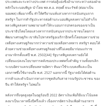
ประเทศและระหว่างประเทศ การต่อสู้แย่งชิงอำนาจระหว่างสองฝ่าย
หลักในระบอบพิบูล นำโดย พล.ต.อ. สฤษดิ์ ธนะรัชต์ (ต่อมาเป็น
จอมพล) เพิ่มมากขึ้น ทำให้ศรียานนท์แสวงหาการสนับสนุนจาก
สหรัฐฯ ในการทำรัฐประหารต่อต้านระบอบพิบูลสงครามไม่สำเร็จ
หลวงพิบูลสงครามพยายามทำให้ระบอบการปกครองของเขาเป็น
ประชาธิปไตยโดยแสวงหาการสนับสนุนจากประชาชนโดยการ
พัฒนาเศรษฐกิจ เขาหันไปหาสหรัฐอเมริกาอีกครั้งโดยขอความช่วย
เหลือทางเศรษฐกิจมากกว่าความช่วยเหลือทางทหาร สหรัฐฯ ตอบโต้
ด้วยความช่วยเหลือทางเศรษฐกิจอย่างที่ไม่เคยมีมาก่อนแก่ราช
อาณาจักรตั้งแต่ปี พ.ศ. 2502[44] รัฐบาลพิบูลสงครามยังได้
เปลี่ยนแปลงนโยบายการคลังของประเทศครั้งสำคัญ รวมทั้งยกเลิก
ระบบอัตราแลกเปลี่ยนหลายอัตรา หันมาใช้ระบบคงที่และเป็น
เอกภาพซึ่งใช้มาจนถึง พ.ศ. 2527 นอกจากนี้ รัฐบาลยังได้ต่อต้าน
การค้าและดำเนินการทางการฑูตลับกับสาธารณรัฐประชาชน ของ
จีน ทำให้สหรัฐฯ ไม่พอใจ
หลังจากถึงจุดสูงสุดในฤดูร้อนปี 2022 อัตราเงินเฟ้อก็มีแนวโน้มลด
ลงมาเป็นเวลาหนึ่งปีครึ่งแล้ว เนื่องจากอัตราเงินเฟ้อด้านอาหาร