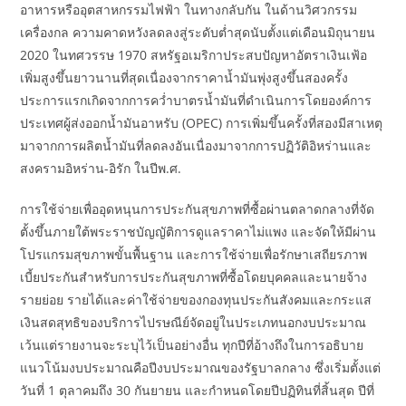
อาหารหรืออุตสาหกรรมไฟฟ้า ในทางกลับกัน ในด้านวิศวกรรม
เครื่องกล ความคาดหวังลดลงสู่ระดับต่ำสุดนับตั้งแต่เดือนมิถุนายน
2020 ในทศวรรษ 1970 สหรัฐอเมริกาประสบปัญหาอัตราเงินเฟ้อ
เพิ่มสูงขึ้นยาวนานที่สุดเนื่องจากราคาน้ำมันพุ่งสูงขึ้นสองครั้ง
ประการแรกเกิดจากการคว่ำบาตรน้ำมันที่ดำเนินการโดยองค์การ
ประเทศผู้ส่งออกน้ำมันอาหรับ (OPEC) การเพิ่มขึ้นครั้งที่สองมีสาเหตุ
มาจากการผลิตน้ำมันที่ลดลงอันเนื่องมาจากการปฏิวัติอิหร่านและ
สงครามอิหร่าน-อิรัก ในปีพ.ศ.
การใช้จ่ายเพื่ออุดหนุนการประกันสุขภาพที่ซื้อผ่านตลาดกลางที่จัด
ตั้งขึ้นภายใต้พระราชบัญญัติการดูแลราคาไม่แพง และจัดให้มีผ่าน
โปรแกรมสุขภาพขั้นพื้นฐาน และการใช้จ่ายเพื่อรักษาเสถียรภาพ
เบี้ยประกันสำหรับการประกันสุขภาพที่ซื้อโดยบุคคลและนายจ้าง
รายย่อย รายได้และค่าใช้จ่ายของกองทุนประกันสังคมและกระแส
เงินสดสุทธิของบริการไปรษณีย์จัดอยู่ในประเภทนอกงบประมาณ
เว้นแต่รายงานจะระบุไว้เป็นอย่างอื่น ทุกปีที่อ้างถึงในการอธิบาย
แนวโน้มงบประมาณคือปีงบประมาณของรัฐบาลกลาง ซึ่งเริ่มตั้งแต่
วันที่ 1 ตุลาคมถึง 30 กันยายน และกำหนดโดยปีปฏิทินที่สิ้นสุด ปีที่