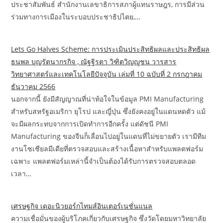
ประชาสัมพันธ์ สำนักงานเลขาธิการสภาผู้แทนราษฎร, การมีส่วน
ร่วมทางการเมืองในระบอบประชาธิปไตย,…
Lets Go Halves Scheme: การประเมินประสิทธิผลและประสิทธิผล
ธนพล บุญรัตนากรกิจ , ณัฐฐิรตา วิฑิตวิญญูชน วารสาร
วิทยาศาสตร์และเทคโนโลยีปัจจุบัน เล่มที่ 10 ฉบับที่ 2 กรกฎาคม
ธันวาคม 2566
นอกจากนี้ ยังมีสัญญาณที่น่าท้อใจในข้อมูล PMI Manufacturing
สำหรับสหรัฐอเมริกา ยุโรป และญี่ปุ่น ซึ่งยังคงอยู่ในแดนหดตัว แม้
จะมีผลกระทบจากการเปิดทำการอีกครั้ง แต่ดัชนี PMI
Manufacturing ของจีนก็เลื่อนไปอยู่ในแดนที่ไม่ขยายตัว เรามีทีม
งานโซเชียลมีเดียที่ตรวจสอบและสร้างเนื้อหาสำหรับแพลตฟอร์ม
เฉพาะ แพลตฟอร์มเหล่านี้จำเป็นต้องได้รับการตรวจสอบตลอด
เวลา…
เศรษฐกิจ เดอะนิวยอร์กไทมส์อินเตอร์เนชั่นแนล
ความเชื่อมั่นของผู้บริโภคเกี่ยวกับเศรษฐกิจ ซึ่งวัดโดยมหาวิทยาลัย