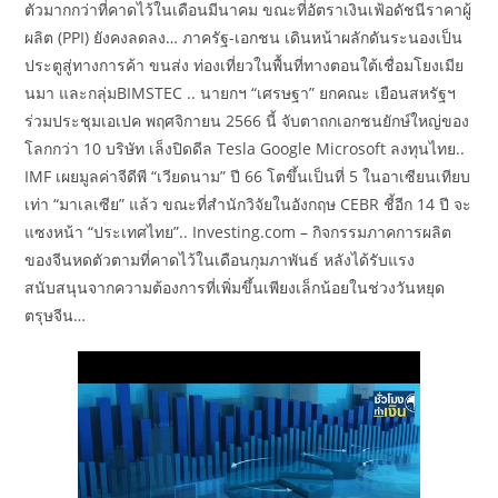
ตัวมากกว่าที่คาดไว้ในเดือนมีนาคม ขณะที่อัตราเงินเฟ้อดัชนีราคาผู้
ผลิต (PPI) ยังคงลดลง… ภาครัฐ-เอกชน เดินหน้าผลักดันระนองเป็น
ประตูสู่ทางการค้า ขนส่ง ท่องเที่ยวในพื้นที่ทางตอนใต้เชื่อมโยงเมีย
นมา และกลุ่มBIMSTEC .. นายกฯ “เศรษฐา” ยกคณะ เยือนสหรัฐฯ
ร่วมประชุมเอเปค พฤศจิกายน 2566 นี้ จับตาถกเอกชนยักษ์ใหญ่ของ
โลกกว่า 10 บริษัท เล็งปิดดีล Tesla Google Microsoft ลงทุนไทย..
IMF เผยมูลค่าจีดีพี “เวียดนาม” ปี 66 โตขึ้นเป็นที่ 5 ในอาเซียนเทียบ
เท่า “มาเลเซีย” แล้ว ขณะที่สำนักวิจัยในอังกฤษ CEBR ชี้อีก 14 ปี จะ
แซงหน้า “ประเทศไทย”.. Investing.com – กิจกรรมภาคการผลิต
ของจีนหดตัวตามที่คาดไว้ในเดือนกุมภาพันธ์ หลังได้รับแรง
สนับสนุนจากความต้องการที่เพิ่มขึ้นเพียงเล็กน้อยในช่วงวันหยุด
ตรุษจีน…