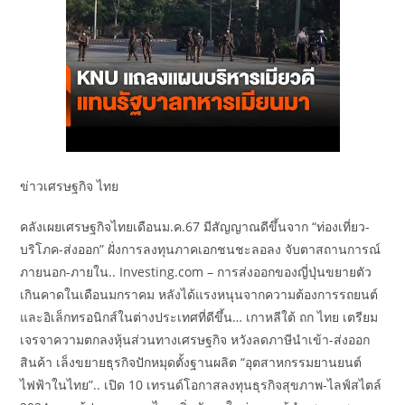
ข่าวเศรษฐกิจ ไทย
คลังเผยเศรษฐกิจไทยเดือนม.ค.67 มีสัญญาณดีขึ้นจาก “ท่องเที่ยว-
บริโภค-ส่งออก” ฝั่งการลงทุนภาคเอกชนชะลอลง จับตาสถานการณ์
ภายนอก-ภายใน.. Investing.com – การส่งออกของญี่ปุ่นขยายตัว
เกินคาดในเดือนมกราคม หลังได้แรงหนุนจากความต้องการรถยนต์
และอิเล็กทรอนิกส์ในต่างประเทศที่ดีขึ้น… เกาหลีใต้ ถก ไทย เตรียม
เจรจาความตกลงหุ้นส่วนทางเศรษฐกิจ หวังลดภาษีนำเข้า-ส่งออก
สินค้า เล็งขยายธุรกิจปักหมุดตั้งฐานผลิต “อุตสาหกรรมยานยนต์
ไฟฟ้าในไทย”.. เปิด 10 เทรนด์โอกาสลงทุนธุรกิจสุขภาพ-ไลฟ์สไตล์