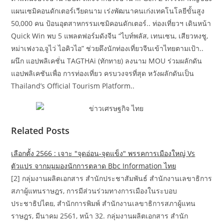
แผนเซมิคอนดักเตอร์เวียดนาม เร่งพัฒนาคนเก่งเทคโนโลยีขั้นสูง
50,000 คน ป้อนอุตสาหกรรมเซมิคอนดักเตอร์.. ท่องเที่ยวฯ เดินหน้า
Quick Win พบ 5 แพลตฟอร์มดังจีน “ไบท์พลัส, เทนเซน, เสียวหงชู,
หม่าเฟงวอ,จูไว่ ไอคิวไอ” ช่วยดึงนักท่องเที่ยวจีนเข้าไทยตามเป้า..
ผนึก แอปพลิเคชั่น TAGTHAi (ทักทาย) ลงนาม MOU ร่วมผลักดัน
แอปพลิเคชันเพื่อ การท่องเที่ยว ครบวงจรที่สุด หวังผลักดันเป็น
Thailand’s Official Tourism Platform..
Related Posts
เลือกตั้ง 2566 : เจาะ "จุดอ่อน-จุดแข็ง" พรรคการเมืองใหญ่ Vs
ตัวแปร จากมุมมองนักการตลาด Bbc Information ไทย
[2] กลุ่มงานผลิตเอกสาร สำนักประชาสัมพันธ์ สำนักงานเลขาธิการ
สภาผู้แทนราษฎร, การมีส่วนร่วมทางการเมืองในระบอบ
ประชาธิปไตย, สำนักการพิมพ์ สำนักงานเลขาธิการสภาผู้แทน
ราษฎร, มีนาคม 2561, หน้า 32. กลุ่มงานผลิตเอกสาร สำนัก