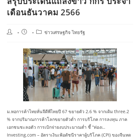
สรุปประเด็นแถลงข่าว กกร ประจำ
เดือนธันวาคม 2566
Post
Post
Post
ข่าวเศรษฐกิจ ไทยรัฐ
author:
published:
category:
ม.หอการค้าไทยหั่นจีดีพีไทยปี 67 ขยายตัว 2.6 % จากเดิม three.2
% จากปริมาณการค้าโลกขยายตัวต่ำ การบริโภค การลงทุน ภาค
เอกชนชะลอตัว การเบิกจ่ายงบประมาณต่ำ ชี้ “ท่องเ..
Investing.com – อัตราเงินเฟ้อดัชนีราคาผู้บริโภค (CPI) ของจีนหด