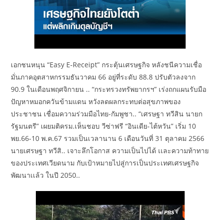
เอกชนหนุน “Easy E-Receipt” กระตุ้นเศรษฐกิจ หลังชนีความเชื่อ
มั่นภาคอุตสาหกรรมธันวาคม 66 อยู่ที่ระดับ 88.8 ปรับตัวลงจาก
90.9 ในเดือนพฤศจิกายน .. “กระทรวงทรัพยากรฯ” เร่งถกแผนรับมือ
ปัญหาหมอกควันข้ามแดน หวังลดผลกระทบต่อสุขภาพของ
ประชาชน เชื่อมความร่วมมือไทย-กัมพูชา.. “เศรษฐา ทวีสิน นายก
รัฐมนตรี” เผยมติครม.เห็นชอบ วีซ่าฟรี “อินเดีย-ไต้หวัน” เริ่ม 10
พย.66-10 พ.ค.67 รวมเป็นเวลานาน 6 เดือนวันที่ 31 ตุลาคม 2566
นายเศรษฐา ทวีสิ.. เจาะลึกโอกาส ความเป็นไปได้ เเละความท้าทาย
ของประเทศเวียดนาม กับเป้าหมายไปสู่การเป็นประเทศเศรษฐกิจ
พัฒนาเเล้ว ในปี 2050..