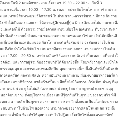
งานวันที่ 2 พฤศจิกายน งานเริ่มเวลา 19.30 – 22.00 น., วันที่ 3
ิกายน งานเริ่มเวลา 10.00 – 17.30 น. เทศกาลประดับโคมไฟ อาราชิยาม่า ฮ
ผ่ และทรัพย์สินทางประวัติศาสตร์ ในย่านซากะ-อาราชิยาม่า มีทางเดินรวม
ให้เกิดแสง และเงา ให้ความรู้สึกของญี่ปุ่น มีการจัดดอกไม้มากมาย เพื่
งและดอกไม้ ด้วยความร่วมมือจากสมาคมเกียวโต อิเคบานะ ที่บริเวณสะพ
ริมน้ำ ฟังเสียงสายน้ำไหลผ่าน ชมความสวยงามของแสงไฟ และใบไม้เปลี่ยนสี
ที่ท่องเที่ยวยอดนิยมของเกียวโต ทางเดินทั้งสองข้าง จะส่องสว่างไปด้วย
ิยะ ถึงวิลล่าโอโคชิซันโซ เป็นฉากที่สวยงามแปลกตา เหมาะแก่การไปเดิน
เวลา 17.00 – 20.30 น. เทศกาลอินทรีย์และระบบนิเวศ เป็นเทศกาลที่จะทำใ
่งแวดล้อม และการอยู่ร่วมกับธรรมชาติได้ดีมากยิ่งขึ้น โดยหวังว่าคุณจะเข้าใจ
ิจกรรมพูดคุย และการแสดงของศิลปิน คุณสามารถช็อปปิ้งสินค้าที่เป็นมิตรกั
บการแสดงดนตรีสด ผลงานศิลปะ ความบันเทิงหลากหลาย มีแผงขายอาหารออร์แก
มผัสรสชาติที่ธรรมชาติสร้างขึ้นมา อีกทั้งยังมีกิจกรรมเวิร์คช็อปต่างๆ ที่ค
(มกราคม), ช่วงฤดูใบไม้ผลิ (เมษายน), ช่วงฤดูร้อน (กรกฎาคม) และช่วงฤดู
ฮาจิมันซากะ ตั้งอยู่ใจกลางเมือง เป็นที่รู้จักกันดีในฐานะของจุดชมวิว ที่มี
องทะเล ฉากหลังเป็นภูเขา สวยงามตระการตา อีกทั้งถนนเป็นสโลปทอดยาว
 จะประดับประดาไปด้วยไฟ ส่องสว่าง ท่ามกลางบรรยากาศสุดโรแมนติก รวมถึง
มกลางค่ำคืน ที่จะทำให้คุณประทับใจไม่รู้จบ เริ่มเปิดไฟตั้งแต่พระอาทิตย์