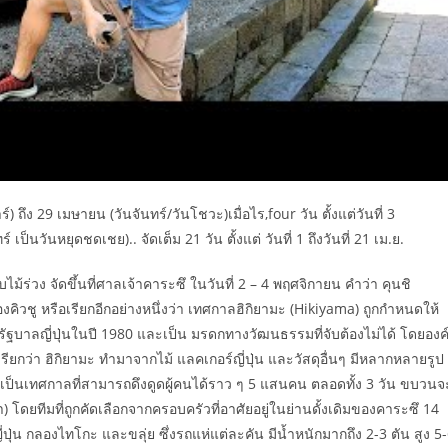
ร์) ถึง 29 เมษายน (วันจันทร์/วันโชวะ)เมื่อไร,four วัน ตั้งแต่วันที่ 3
ป็นวันหยุดชดเชย).. จัดเต็ม 21 วัน ตั้งแต่ วันที่ 1 ถึงวันที่ 21 เม.ย.
ร่วง จัดขึ้นที่ศาลเจ้าคาระซึ ในวันที่ 2 – 4 พฤศจิกายน คำว่า คุนชิ
คิวชู หรือเรียกอีกอย่างหนึ่งว่า เทศกาลฮิกิยามะ (Hikiyama) ถูกกำหนดให้
ดยรัฐบาลญี่ปุ่นในปี 1980 และเป็น มรดกทางวัฒนธรรมที่จับต้องไม่ได้ โดยองค
ียกว่า ฮิกิยามะ ทำมาจากไม้ แลคเกอร์ญี่ปุ่น และวัสดุอื่นๆ มีหลากหลายรูป
 เป็นเทศกาลที่สามารถดึงดูดผู้คนได้ราว ๆ 5 แสนคน ตลอดทั้ง 3 วัน ขบวนจ
้า) โดยทีมที่ถูกคัดเลือกจากครอบครัวที่อาศัยอยู่ในย่านดั้งเดิมของคาระซึ 14
่น กลองไทโกะ และขลุ่ย ซึ่งรถแห่แต่ละคัน มีน้ำหนักมากถึง 2-3 ตัน สูง 5