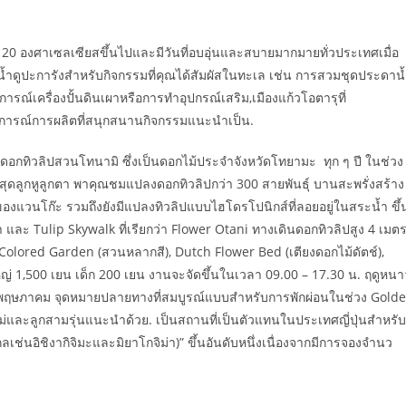
อ 20 องศาเซลเซียสขึ้นไปและมีวันที่อบอุ่นและสบายมากมายทั่วประเทศเมื่อ
ดำน้ำดูปะการังสำหรับกิจกรรมที่คุณได้สัมผัสในทะเล เช่น การสวมชุดประดาน
ณ์เครื่องปั้นดินเผาหรือการทำอุปกรณ์เสริม,เมืองแก้วโอตารุที่
สบการณ์การผลิตที่สนุกสนานกิจกรรมแนะนำเป็น.
อกทิวลิปสวนโทนามิ ซึ่งเป็นดอกไม้ประจำจังหวัดโทยามะ ทุก ๆ ปี ในช่วง
ดลูกหูลูกตา พาคุณชมแปลงดอกทิวลิปกว่า 300 สายพันธุ์ บานสะพรั่งสร้าง
ของแวนโก๊ะ รวมถึงยังมีแปลงทิวลิปแบบไฮโดรโปนิกส์ที่ลอยอยู่ในสระน้ำ ขึ้
ละ Tulip Skywalk ที่เรียกว่า Flower Otani ทางเดินดอกทิวลิปสูง 4 เมต
Colored Garden (สวนหลากสี), Dutch Flower Bed (เตียงดอกไม้ดัตช์),
่ 1,500 เยน เด็ก 200 เยน งานจะจัดขึ้นในเวลา 09.00 – 17.30 น. ฤดูหนา
นพฤษภาคม จุดหมายปลายทางที่สมบูรณ์แบบสำหรับการพักผ่อนในช่วง Gold
ม่และลูกสามรุ่นแนะนำด้วย. เป็นสถานที่เป็นตัวแทนในประเทศญี่ปุ่นสำหรับ
ช่นอิชิงากิจิมะและมิยาโกจิม่า)” ขึ้นอันดับหนึ่งเนื่องจากมีการจองจำนว