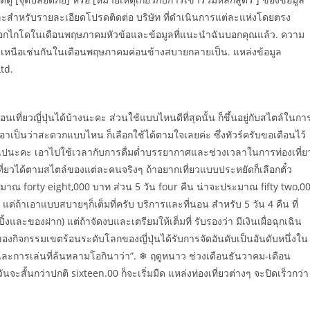
ละสำหรับรายละเอียดโปรดติดต่อ บริษัท ที่ดำเนินการแต่ละแห่งโดยตรง
ปฮอกไกโดในเดือนพฤษภาคมหัวข้อและข้อมูลที่แนะนำฉันบอกคุณแล้ว. ความ
นือเช่นกันในเดือนพฤษภาคมค่อนข้างสบายกลายเป็น. แหล่งข้อมูล
td.
นเที่ยวญี่ปุ่นได้บ้างนะคะ ส่วนใช้แบบไหนดีที่สุดนั้น ก็ขึ้นอยู่กับสไตล์ในกา
อาเป็นว่าสะดวกแบบไหน ก็เลือกใช้ได้ตามใจเลยค่ะ ซึ่งทัวร์ครับขอเตือนไว้
กเกินไปนะคะ เอาไปใช้เวลากับการดื่มด่ำบรรยากาศและช่วงเวลาในการท่องเที่ย
วได้ตามสไตล์ของแต่ละคนจริงๆ ถ้าอยากเที่ยวแบบประหยัดก็เลือกตั๋ว
จะประมาณ forty eight,000 บาท ส่วน 5 วัน four คืน น่าจะประมาณ fifty two,0
แต่ถ้าเอาแบบสบายๆก็เต็มที่ครับ บริการและที่นอน สำหรับ 5 วัน 4 คืน ที่
ปิ้งและของฝาก) แต่ถ้าจัดงบและเตรียมให้เต็มที่ รับรองว่า มีเงินเผื่อฉุกเฉิน
องกิจกรรมเขตร้อนระดับโลกของญี่ปุ่นได้รับการจัดอันดับเป็นอันดับหนึ่งใน
การเล่นที่ล้นหลามโอกินาว่า”. ❄ ฤดูหนาว ช่วงเดือนธันวาคม-เดือน
จะสั้นกว่าปกติ sixteen.00 ก็จะเริ่มมืด แหล่งท่องเที่ยวต่างๆ จะปิดเร็วกว่า