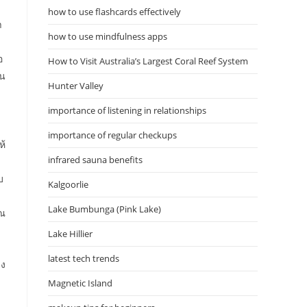
how to use flashcards effectively
า
how to use mindfulness apps
อ
How to Visit Australia’s Largest Coral Reef System
าน
Hunter Valley
importance of listening in relationships
importance of regular checkups
ห้
infrared sauna benefits
บ
Kalgoorlie
Lake Bumbunga (Pink Lake)
ุณ
Lake Hillier
latest tech trends
ลง
Magnetic Island