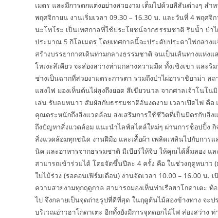
เมตร และมีการตกแต่งอย่างสวยงาม เต็มไปด้วยสีสันต่างๆ สำหรับ
พฤศจิกายน งานเริ่มเวลา 09.30 – 16.30 น. และวันที่ 4 พฤศจ
นะโทโระ เป็นเทศกาลที่ใช้ประโยชน์จากธรรมชาติ ริมน้ำ ป่าไ
ประมาณ 5 กิโลเมตร โดยเทศกาลนี้จะประดับประดาไฟกลางแจ้ง ทำ
สร้างบรรยากาศเดินท่ามกลางธรรมชาติ จนเป็นเส้นทางแห่งแส
โทเงะสึเคียว จะส่องสว่างท่ามกลางความมืด ทั้งเชิงเขา และ
ช่างเป็นฉากที่สวยงามตระการตา รวมถึงป่าไผ่อาราชิยาม่า สถาน
แสงไฟ มองเห็นต้นไผ่สูงถึงยอด สีเขียวนวล จากศาลเจ้าโนโนม
เล่น รับลมหนาว สัมผัสกับธรรมชาติอันงดงาม เวลาเปิดไฟ คือ 
คุณตระหนักถึงสิ่งแวดล้อม ส่งเสริมการใช้ชีวิตที่เป็นมิตรกับสิ
ถึงปัญหาสิ่งแวดล้อม แนะนำไลฟ์สไตล์ใหม่ๆ ผ่านการช็อปปิ้ง ก
สิ่งแวดล้อมทุกชนิด งานฝีมือ และเสื้อผ้า เพลิดเพลินไปกั
นิค และอาหารจากธรรมชาติ มีเบียร์ให้จิบ ให้คุณได้ลิ้มลอง และสั
สามารถเข้าร่วมได้ โดยจัดขึ้นปีละ 4 ครั้ง คือ ในช่วงฤดูหนาว 
ใบไม้ร่วง (รอคอนเฟิร์มเดือน) งานจัดเวลา 10.00 – 16.00 น. เนิน
ความสวยงามทุกฤดูกาล สามารถมองเห็นท่าเรือฮาโกดาเตะ ท้
ไป จึงกลายเป็นจุดถ่ายรูปที่ดีที่สุด ในฤดูต้นไม้สองข้างทาง
บริเวณอ่าวฮาโกดาเตะ อีกทั้งยังมีการจุดดอกไม้ไฟ ส่องสว่าง ท่า