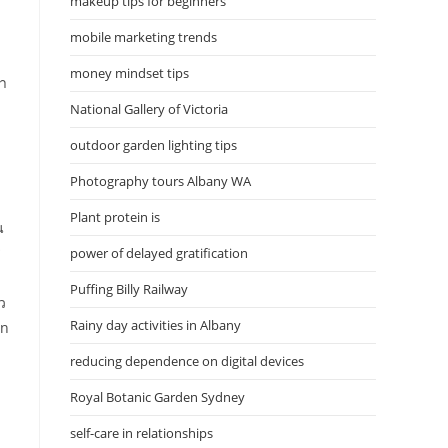
makeup tips for beginners
mobile marketing trends
money mindset tips
้ำ
National Gallery of Victoria
outdoor garden lighting tips
Photography tours Albany WA
Plant protein is
น
ร
power of delayed gratification
Puffing Billy Railway
ว
Rainy day activities in Albany
en
reducing dependence on digital devices
Royal Botanic Garden Sydney
self-care in relationships