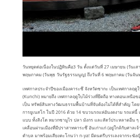
วันหยุดต่อเนื่องในปฏิทินคือ3 วัน ตั้งแต่วันที่ 27 เมษายน (วันเสา
พฤษภาคม (วันพุธ วันรัฐธรรมนูญ) ถึงวันที่ 6 พฤษภาคม (วันจันทร์ เ
เทศกาลประจำปีของเมืองคาระซึ จังหวัดซากะ เป็นเทศกาลฤดูใบไม้
(Kunchi) หมายถึง เทศกาลฤดูใบไม้ร่วงที่ยึดถือ ทางตอนเหนือของ
เป็น ทรัพย์สินทางวัฒนธรรมพื้นบ้านที่จับต้องไม่ได้ที่สำคัญ โ
การยูเนสโก ในปี 2016 ด้วย 14 ขบวนรถแห่อันงดงาม รถแห่นี้ เร
แบบ ทั้งสิงโต หมวกซามูไร ปลา มังกร และสัตว์ประหลาดอื่น ๆ
เคลื่อนผ่านเมืองที่มีปราสาทคาระซึ อันเก่าแก่ (อยู่ใกล้กับศาลเจ
ตำบล มาพร้อมเสียงตะโกนว่า n-ya! มีดนตรีบรรเลงจากระฆังญี่ปุ