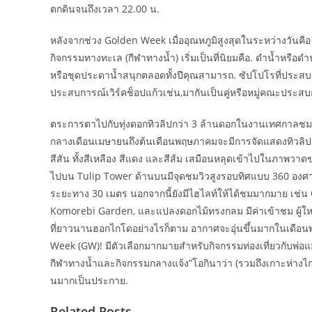
ตกดินจนถึงเวลา 22.00 น.
หลังจากช่วง Golden Week เมื่ออุณหภูมิสูงสุดในระหว่างวันคื
กิจกรรมทางทะเล (กีฬาทางน้ำ) เริ่มเป็นที่นิยมคือ. ดำน้ำหรือ
หรือชุดประดาน้ำสนุกตลอดทั้งปีคุณสามารถ. ซัปโปโรที่ประสบการ
ประสบการณ์เวิร์คช็อปแก้วเช่น,มากันเป็นคู่หรือหมู่คณะประ
ตระการตาไปกับทุ่งดอกทิวลิปกว่า 3 ล้านดอกในงานเทศกาลชมด
กลางเดือนเมษายนถึงต้นเดือนพฤษภาคมจะมีการจัดแสดงทิวลิปสุ
สีสัน ทั้งสีเหลือง สีแดง และสีส้ม เสมือนหลุดเข้าไปในภาพวาด
ไปบน Tulip Tower ด้านบนมีจุดชมวิวสูงรอบทิศแบบ 360 องศา แ
ระยะทาง 30 เมตร นอกจากนี้ยังมีไฮไลท์ให้ได้ชมมากมาย เช่น 
Komorebi Garden, และแปลงดอกไม้ทรงกลม มีค่าเข้าชม ผู้ใหญ
ที่ยาวนานฮอกไกโดอย่างไรก็ตาม อากาศจะอุ่นขึ้นมากในเดือ
Week (GW)! มีตัวเลือกมากมายสำหรับกิจกรรมท่องเที่ยวกับพ่อแ
กีฬาทางน้ำและกิจกรรมกลางแจ้ง”โอกินาว่า (รวมถึงเกาะห่างไกลเ
นมากเป็นประกาย.
Related Posts