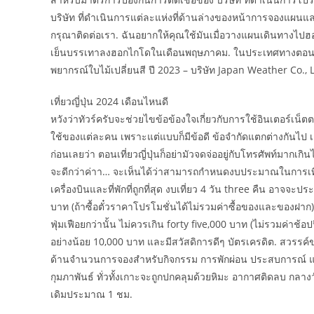
บริษัท ที่ดำเนินการแต่ละแห่งที่ด้านล่างของหน้าการจองแผนแ
กรุณาติดต่อเรา. ฉันอยากให้คุณใช้มันเมื่อวางแผนเดินทางไ
เย็นบรรเทาลงฮอกไกโดในเดือนพฤษภาคม. ในประเทศทางตอนเห
พยากรณ์ใบไม้เปลี่ยนสี ปี 2023 – บริษัท Japan Weather Co., L
เที่ยวญี่ปุ่น 2024 เดือนไหนดี
หวังว่าทัวร์ครับจะช่วยไขข้อข้องใจเกี่ยวกับการใช้อินเตอร์เน็ตตอ
ใช้ของแต่ละคน เพราะแต่แบบก็มีข้อดี ข้อจำกัดแตกต่างกันไป เ
ก่อนเลยว่า ตอนเที่ยวญี่ปุ่นก็อย่ามัวจดจ่ออยู่กับโทรศัพท์มา
จะดีกว่าค่าา… จะเห็นได้ว่าสามารถกำหนดงบประมาณในการเที่ย
เครื่องบินและที่พักที่ถูกที่สุด งบเที่ยว 4 วัน three คืน อาจ
บาท (ถ้าซื้อตั๋วราคาโปรโมชั่นได้ไม่รวมค่าซื้อของและของฝาก) 
ฟุ่มเฟือยกว่านั้น ไม่ควรเกิน forty five,000 บาท (ไม่รวมค่าช้อป
อย่างน้อย 10,000 บาท และมีสวัสดิการดีๆ บัตรเครดิต. สวรรค์ข
ด้านจำนวนการจองสำหรับกิจกรรม การพักผ่อน ประสบการณ์ และ
กุมภาพันธ์ ทั่วทั้งเกาะจะถูกปกคลุมด้วยหิมะ อากาศติดลบ กลางวัน
เดิมประมาณ 1 ชม.