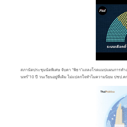
สภานัดประชุมนัดพิเศษ จับตา “พิธา”แถลงโรดแมปแผนการทำงาน
นทร์”10 ปี วนเวียนอยู่ที่เดิม ไม่แปลกใจทำไมความนิยม ปชป.ต