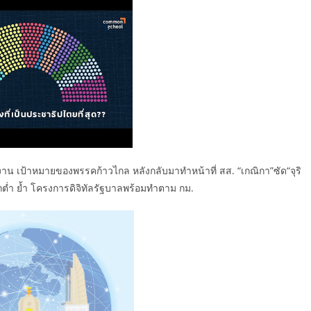
 เป้าหมายของพรรคก้าวไกล หลังกลับมาทำหน้าที่ สส. “เกณิกา”ซัด“จุริ
กต่ำ ย้ำ โครงการดิจิทัลรัฐบาลพร้อมทำตาม กม.